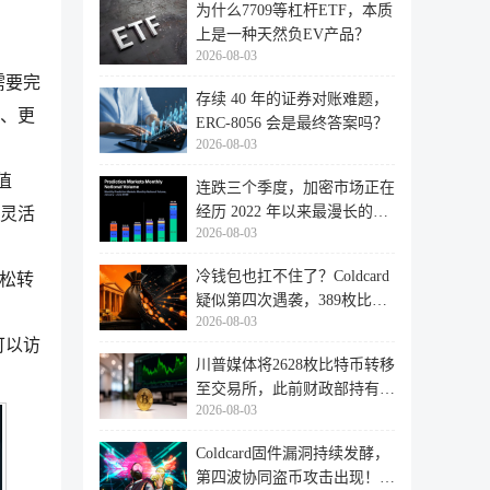
为什么7709等杠杆ETF，本质
上是一种天然负EV产品？
2026-08-03
需要完
存续 40 年的证券对账难题，
、更
ERC-8056 会是最终答案吗？
2026-08-03
值
连跌三个季度，加密市场正在
经历 2022 年以来最漫长的退
灵活
2026-08-03
潮
冷钱包也扛不住了？Coldcard
轻松转
疑似第四次遇袭，389枚比特
2026-08-03
币失
可以访
川普媒体将2628枚比特币转移
至交易所，此前财政部持有的
2026-08-03
比特
Coldcard固件漏洞持续发酵，
第四波协同盗币攻击出现！