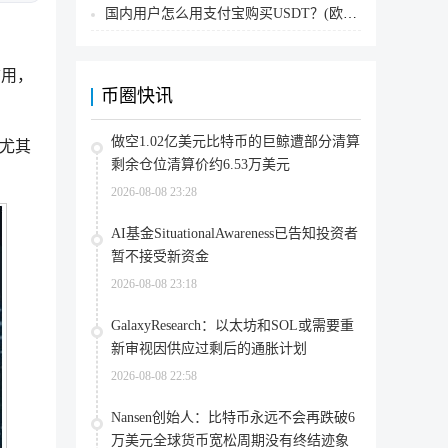
国内用户怎么用支付宝购买USDT？(欧易交易所为例)
信用，
币圈快讯
做空1.02亿美元比特币的巨鲸遭部分清算
，尤其
剩余仓位清算价约6.53万美元
2026-08-08 23:28
AI基金SituationalAwareness已告知投资者
暂不接受新资金
2026-08-08 23:18
GalaxyResearch：以太坊和SOL或需要重
新审视因供应过剩后的通胀计划
2026-08-08 22:58
Nansen创始人：比特币永远不会再跌破6
万美元全球货币宽松周期没有终结迹象