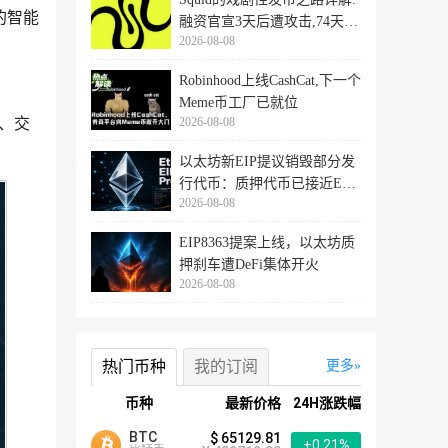
杂的智能
融资官宣3天后遭攻击,74天后
2026-08-08
登陆
Robinhood上线CashCat,下一个
Meme币工厂已就位
付、交
2026-08-08
以太坊新EIP提议销毁部分发
行代币：质押代币已接近ETH
2026-08-08
供应量
EIP8363提案上线，以太坊质
押刹车遭DeFi集体开火
2026-08-08
热门币种
我的订阅
更多
币种
最新价格
24H涨跌幅
BTC
$ 65129.81
+0.21%