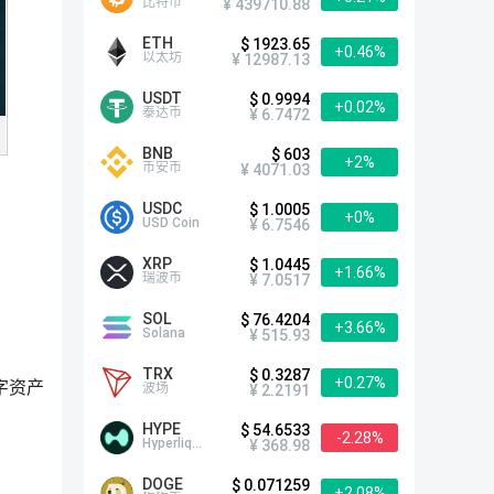
比特币
¥ 439710.88
ETH
$ 1923.65
+0.46%
以太坊
¥ 12987.13
USDT
$ 0.9994
+0.02%
泰达币
¥ 6.7472
BNB
$ 603
+2%
币安币
¥ 4071.03
USDC
$ 1.0005
+0%
USD Coin
¥ 6.7546
XRP
$ 1.0445
+1.66%
瑞波币
¥ 7.0517
SOL
$ 76.4204
+3.66%
Solana
¥ 515.93
TRX
$ 0.3287
+0.27%
字资产
波场
¥ 2.2191
HYPE
$ 54.6533
-2.28%
Hyperliquid
¥ 368.98
DOGE
$ 0.071259
+2.08%