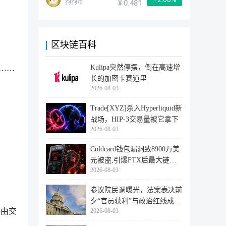
狗狗币
¥ 0.481
区块链百科
Kulipa突然停摆，倒在高速增
成……
长的加密卡赛道里
2026-08-03
Trade[XYZ]杀入Hyperliquid新
。
战场，HIP-3交易量被它拿下
2026-08-03
Coldcard钱包漏洞致8900万美
元被盗,引爆FTX后最大链上
2026-08-03
迁移潮
参议院民调曝光，法案表决前
夕“官员获利”与政治红线成最
路由交
2026-08-03
大