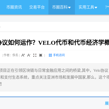
币圈资讯
交易平台
币圈百科
实用工具
7
)
elo协议如何运作？VELO代币和代币经济学
 来源： | 作者：佚名
|
|
手机访问
项目正在引领区块链与日常金融应用之间的桥梁,其中，Velo协议
信贷和支付生态系统，重点关注亚洲市场和发展中国家,那么，这个
吧
展