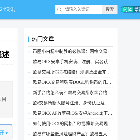
简体
繁
*24快讯
热门文章
币圈小白稳中制胜的必修课：网格交易
概述
欧易OKX安卓手机安装、注册、实名认证、买币转账新手实操教程
欧易交易所C2C冻结赔付规则及出金完整流程
欧易OKX交易所购买DOGE狗狗币的几个方式汇总
新手合约怎么玩？殴易交易所永续合约操作步骤教程(APP/Web端)
项目
欧e交易所新人账号注册、身份认证及安全设置教程
欧易OKX APP(苹果iOS/安卓Android)下载图文教程
如何使用OKX的网格？欧易策略交易现货网格新手操作流程
开 ▾
欧易有哪些低风险理财产品？欧易五大低风险理财产品详细介绍