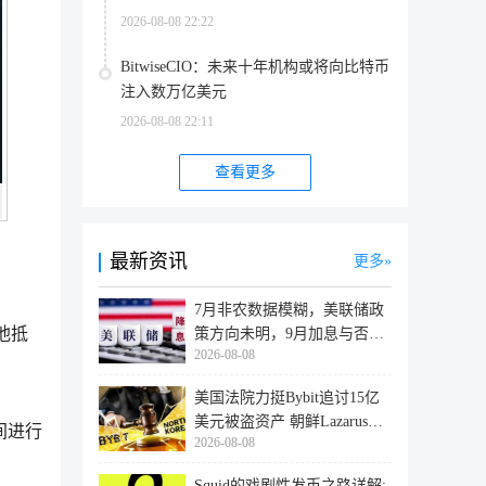
2026-08-08 22:22
BitwiseCIO：未来十年机构或将向比特币
注入数万亿美元
2026-08-08 22:11
查看更多
最新资讯
更多
7月非农数据模糊，美联储政
他抵
策方向未明，9月加息与否仍
2026-08-08
取决于
美国法院力挺Bybit追讨15亿
美元被盗资产 朝鲜Lazarus黑
间进行
2026-08-08
客洗
Squid的戏剧性发币之路详解: