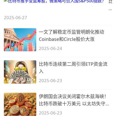
比
特
币
2025-06-27
推
手
一文了解稳定币监管明朗化推动
变
Coinbase和Circle股价大涨
蓝
2025-06-24
筹
股
比特币连续第二周引领ETP资金流
微
入
策
2025-06-23
略
可
否
伊朗国会决议关闭霍尔木兹海峡！
入
比特币跌破十万美元 以太坊失守
围
2200
2025-06-23