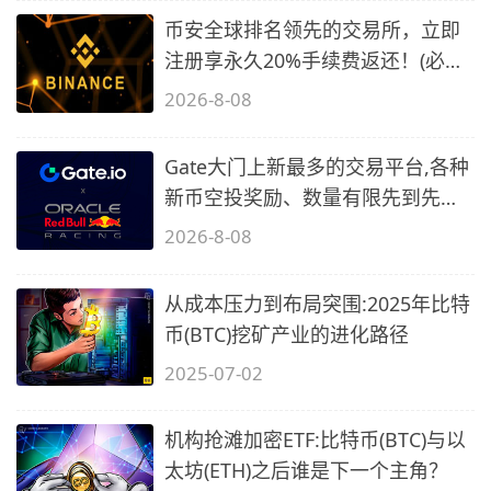
币安全球排名领先的交易所，立即
注册享永久20%手续费返还！(必备
2)
2026-8-08
Gate大门上新最多的交易平台,各种
新币空投奖励、数量有限先到先
得…
2026-8-08
从成本压力到布局突围:2025年比特
币(BTC)挖矿产业的进化路径
2025-07-02
机构抢滩加密ETF:比特币(BTC)与以
太坊(ETH)之后谁是下一个主角？