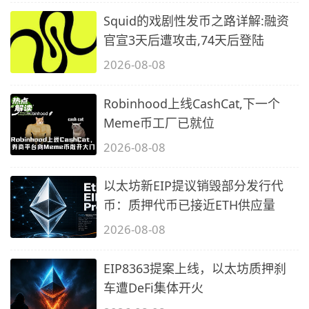
Squid的戏剧性发币之路详解:融资
官宣3天后遭攻击,74天后登陆
2026-08-08
Robinhood上线CashCat,下一个
Meme币工厂已就位
2026-08-08
以太坊新EIP提议销毁部分发行代
币：质押代币已接近ETH供应量
2026-08-08
EIP8363提案上线，以太坊质押刹
车遭DeFi集体开火