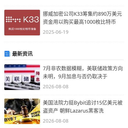
S&
指
挪威加密公司K33筹集约890万美元
数
资金用以购买最高1000枚比特币
2025-06-19
最新资讯
7月非农数据模糊，美联储政策方向
未明，9月加息与否仍取决于
2026-08-08
美国法院力挺Bybit追讨15亿美元被
盗资产 朝鲜Lazarus黑客洗
2026-08-08