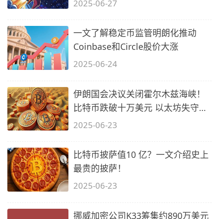
2025-06-27
一文了解稳定币监管明朗化推动
Coinbase和Circle股价大涨
2025-06-24
伊朗国会决议关闭霍尔木兹海峡！
比特币跌破十万美元 以太坊失守
2200
2025-06-23
比特币披萨值10 亿？一文介绍史上
最贵的披萨！
2025-06-23
挪威加密公司K33筹集约890万美元