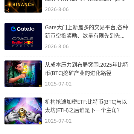
2)
2026-8-06
Gate大门上新最多的交易平台,各种
新币空投奖励、数量有限先到先
得…
2026-8-06
从成本压力到布局突围:2025年比特
币(BTC)挖矿产业的进化路径
2025-07-02
机构抢滩加密ETF:比特币(BTC)与以
太坊(ETH)之后谁是下一个主角？
2025-07-02