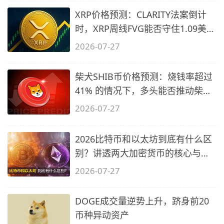
XRP价格预测：CLARITY法案倒计
时，XRP周线FVG能否守住1.09美元
关口？
2026-07-27
柴犬SHIB币价格预测：烧钱率超过
41% 的情况下，多头能否推动柴犬
价格
2026-07-27
2026比特币和以太坊到底有什么区
别？讲透两大加密货币的核心与陷
阱
2026-07-27
DOGE成交量逆势上升，跻身前20
币种异动资产