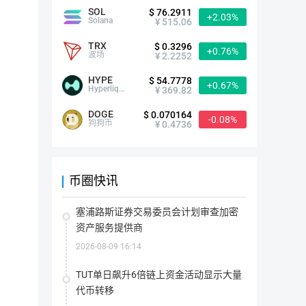
SOL
$ 76.2911
+2.03%
首次发行方式
--
Solana
¥ 515.06
TRX
$ 0.3296
+0.76%
最大供应量
710,113.00 TIME
波场
¥ 2.2252
指
该
HYPE
代
$ 54.7778
+0.67%
当前供应量
710,112.00 TIME
币
Hyperliquid
¥ 369.82
在
指
其
该
生
DOGE
代
$ 0.070164
-0.08%
命
流通量
710,113.00 TIME
币
狗狗币
¥ 0.4736
周
目
流
期
前
通
内
存
总
可
在
流通率
100.00%
量：
能
的
指
流
存
所
该
通
在
币圈快讯
有
代
率
的
代
币
上架交易所
0家
=（流
最
币
目
通
大
数
前
总
数
塞浦路斯证券交易委员会计划审查加密
量
在
量/
量
(包
市
最
支持钱包
Cobo
比特派
imToken
Met
资产服务提供商
(包
括
场
大
括
被
上
供
被
锁
实
2026-08-09 16:14
应
销
定
际
量 
简介
毁
的)
流
）
的)
通
*100%
TUT单日飙升6倍链上资金活动显示大量
的
代
代币转移
Chrono.tech是一个宏大而广泛的区块链项目，旨在颠覆人力
币
总