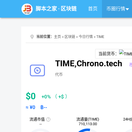
脚本之家
·
区块链
首页
币圈行情
当前位置：
主页
>
区块链
>
今日行情
> TIME
当前货币：
TIME,Chrono.tech
代币
$0
+0%
（
+$
）
≈ ¥
0
฿
--
流通市值
流通量(TIME)
24H
流
--
710,113.00
通
市