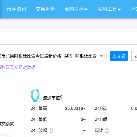
币圈资讯
交易平台
币圈百科
实用工具
7
ARS
阿根廷比索
去交易
币种暂无交易对数据
$--
流通市值
24H最高
$5.683187
24H量
0.
24H最低
$--
24H额
成交额($)
--
24H波幅
--
量比
（24H
近