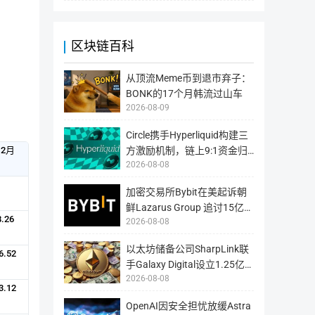
要
区
的
2019年9月
LaborX在mainnet上启动。
块
损
相关链接：
站
失，
多
用
为
户
区块链百科
2019年8月
LaborX在testnet上启动。
国
需
外
自
网
行
站，
负
从顶流Meme币到退市弃子：
2019年7月
LaborX测试版本。
https://chrono.tech/
国
责。
内
BONK的17个月韩流过山车
用
http://www.120btc.com/baike/coin/8642.html
2026-08-09
户
2019年4月
LaborX alpha版本。
可
能
Circle携手Hyperliquid构建三
无
法
方激励机制，链上9:1资金归
12月
2017年9月
ChronoMin在mainnet启动。
正
常
2026-08-08
属揭示USDC分发战略与收益
打
开
分配新格局
2017年8月
ChronoWallet桌面版启动（mai
加密交易所Bybit在美起诉朝
鲜Lazarus Group 追讨15亿美
8.26
2026-08-08
2017年7月
ChronoWallet桌面版启动（test
元被盗资产获法院初步禁令冻
结
以太坊储备公司SharpLink联
6.52
2017年6月
ChronoMint和LaborX手机版和Labor
手Galaxy Digital设立1.25亿
2026-08-08
美元链上收益基金 布局DeFi
3.12
2017年5月
第一稳定LH代币已被发行了。
获取主动回报
OpenAI因安全担忧放缓Astra