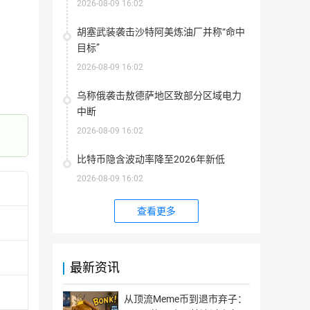
2026-08-09 16:02
量。
业革新一样。Chrono.tech是一个系统，能够确保人们根
代币。Chrono.tech使用有信誉的大型人力资源企业来确保
胡塞武装袭击沙特阿美炼油厂并称“命中
目标”
方案，更加低廉和透明。
2026-08-09 16:02
乌称俄袭击敖德萨地区致部分区域电力
中断
一、项目背景
2026-08-09 16:02
比特币隐含波动率降至2026年新低
相关链接
2026-08-09 16:02
Chrono.tech（简称TIME币）是一家软件公司，将劳动力
系统松散地基于的“时间银行”。因此，Chrono.tech（简称TI
查看更多
官网地址
网站1
文钟”。
最新资讯
区块站
区块站1
指
二、项目应用
从顶流Meme币到退市弃子：
为