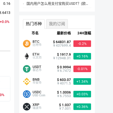
国内用户怎么用支付宝购买USDT？(欧易交易所为例)
0.16
8.6413
+0.0%
热门币种
我的订阅
币名
最新价格
24H涨幅
BTC
$ 64831.87
-0.2%
比特币
¥ 437699.4
ETH
$ 1917.9
+0.16%
以太坊
¥ 12948.31
USDT
TIME简介
$ 0.9994
-0.01%
泰达币
¥ 6.7472
BNB
$ 603.07
+1.34%
有
首次发行时间
2016-12-15
币安币
¥ 4071.5
USDC
$ 1.0006
+0.03%
00%
众筹价格
$8.6413
USD Coin
¥ 6.7553
XRP
$ 1.037
+0.36%
历史最高
$571.37（2022-01-12）
瑞波币
¥ 7.001