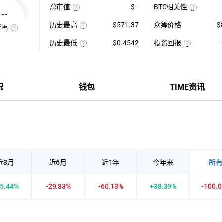
最
1
总市值
$--
BTC相关性
高-24H
日
--
使
最
平
使
用
低）
均
用
历史最高
$571.37
众筹价格
$
当
÷
每
近
手率
前
24H
该
分
七
换
供
最
币
钟
日
手
历史最低
$0.4542
投资回报
应
低
种
现
的
率
量
×
收
该
货
投
币
也
×
100【5
录
币
成
资
种
称
币
分
以
种
交
回
收
“周
种
钟
来
收
量
报
盘
转
价
更
的
录
÷
率
价
率”，
格
新
历
以
近
=（当
格，
指
一
史
来
7
前
计
况
钱包
TIME资讯
在
次】
最
的
日
币
算
一
高
历
平
价-
与
定
价
史
均
众
BTC
时
最
每
筹
的
间
低
分
价
相
内
价
钟
格）
关
市
现
÷
性，
场
货
众
越
中
成
筹
接
转
交
价
近
手
量
格
1
买
×100%
正
卖
近3月
近6月
近1年
今年来
所
相
的
关
频
度
率，
越
是
5.44%
-29.83%
-60.13%
+38.39%
-100.
强，
反
越
映
接
流
近-1
通
负
性
相
强
关