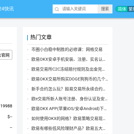
*24快讯
简体
繁
热门文章
币圈小白稳中制胜的必修课：网格交易
去官网
欧易OKX安卓手机安装、注册、实名认证、买币转账新手实操教程
欧易交易所C2C冻结赔付规则及出金完整流程
欧易OKX交易所购买DOGE狗狗币的几个方式汇总
新手合约怎么玩？殴易交易所永续合约操作步骤教程(APP/Web端)
欧e交易所新人账号注册、身份认证及安全设置教程
019988
欧易OKX APP(苹果iOS/安卓Android)下载图文教程
$--
如何使用OKX的网格？欧易策略交易现货网格新手操作流程
--
欧易有哪些低风险理财产品？欧易五大低风险理财产品详细介绍