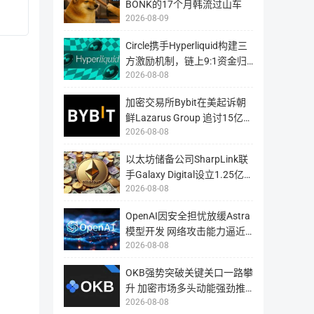
用
BONK的17个月韩流过山车
智能合约
【ethereum合约】0x485d17a6f1b87
户
2026-08-09
提
请
供
勿
浏
直
览
Circle携手Hyperliquid构建三
TIME币令牌被用来为系统的开发提供资金。在LaborX推出后，TIM
接
与
向
方激励机制，链上9:1资金归
查
该
链上运行私人Chrono.tech节点来挖掘LHT。LH代币将
询
智
代币分配
2026-08-08
属揭
该
能
币
密货币的标志性波动风险。
合
种
约
加密交易所Bybit在美起诉朝
在
地
区
址
分配情况
数量（TIME）
鲜Lazarus Group 追讨15亿美
块
转
链
账，
2026-08-08
元被
上
此
所
操
投资者
62.49万
有
作
以太坊储备公司SharpLink联
三、LaborX
信
可
息
能
手Galaxy Digital设立1.25亿
的
将
团队
7.10万
工
2026-08-08
导
美元
具，
致
包
您
括
无
OpenAI因安全担忧放缓Astra
顾问和早期贡献者
1.42万
LaborX是一个基于区块链的平台，可以安全有效地将雇主与求职者直接联
币
法
种
模型开发 网络攻击能力逼近
找
的
回
护，从而减少了付款延迟和纠纷的机会。直观的界面允许自定义合同的
2026-08-08
临界触
链
资
上
产，
解决潜在问题。即将面世的模块包括信誉系统，服务功能和对等
数
从
据，
OKB强势突破关键关口一路攀
而
交
发展历程和路线
造
升 加密市场多头动能强劲推
易
成
记
不
2026-08-08
动币价
录
必
等。