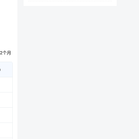
投资机构
HyperChain Capital
专注于区块链技术的数字资产对冲基
金。
2个月
HyperChain
HyperChain
全
Capital
Capital
球
首
)
个
数
百
万
美
元
的
数
字
资
产