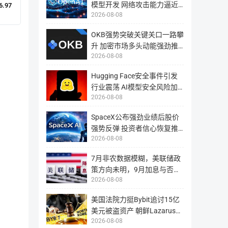
模型开发 网络攻击能力逼近
6.97
2017月4月
ChronoWallet beta1.0发行。
2026-08-08
临界触发最高级安全管控
OKB强势突破关键关口一路攀
2017年3月
TIME上线交易所。
升 加密市场多头动能强劲推
2026-08-08
动币价逼近核心阻力区间
2017年2月
成功的ICO，540万美元，2971位
Hugging Face安全事件引发
2016年10月
Crowdsale网址开动。
行业震荡 AI模型安全风险加
2026-08-08
速暴露引发全球监管与技术反
思
SpaceX公布强劲业绩后股价
强势反弹 投资者信心恢复推
团队信息
2026-08-08
动股价回升至135美元附近
7月非农数据模糊，美联储政
Sergei Sergienko
策方向未明，9月加息与否仍
CEO
2026-08-08
取决于通胀走势
美国法院力挺Bybit追讨15亿
Sergei
美元被盗资产 朝鲜Lazarus黑
Sergienko
2026-08-08
客洗钱网络遭司法围剿