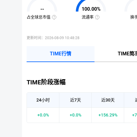
值
=
--
100.00%
该
币
种
占全球总市值
流通率
换
当
全
流
前
球
通
流
总
率
通
市
=（流
量
值
通
更新时间：2026-08-09 10:48:28
×
占
总
当
比
量
前
=（该
÷
币
币
最
TIME行情
TIME简
价
种
大
的
供
流
应
通
量
市
）
值
×
÷
100%
已
TIME阶段涨幅
收
录
到
的
所
24小时
近7天
近30天
有
币
种
市
+0.0%
+0.0%
+156.29%
+7
值）
×
100%