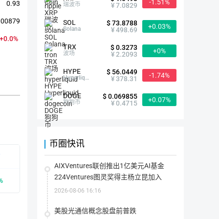
-1.51%
0.93
瑞波币
¥ 7.0829
000879
SOL
$ 73.8788
+0.03%
Solana
¥ 498.69
+0.0%
TRX
$ 0.3273
+0%
波场
¥ 2.2093
HYPE
$ 56.0449
-1.74%
Hyperliquid
¥ 378.31
DOGE
$ 0.069855
+0.07%
狗狗币
¥ 0.4715
CVC简介
币圈快讯
有
首次发行时间
2021-10-12
AIXVentures联创推出1亿美元AI基金
224Ventures图灵奖得主杨立昆加入
%
众筹价格
--
2026-08-06 16:16
历史最高
$0（2021-11-07）
美股光通信概念股盘前普跌