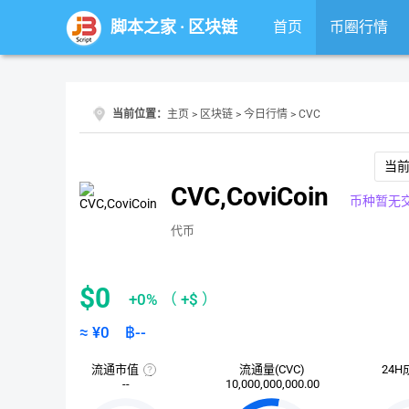
脚本之家
·
区块链
首页
币圈行情
当前位置：
主页
>
区块链
>
今日行情
> CVC
当
CVC,CoviCoin
币种暂无
代币
$0
+0%
（
+$
）
≈ ¥
0
฿
--
流通市值
流通量(CVC)
24H
流
--
10,000,000,000.00
通
市