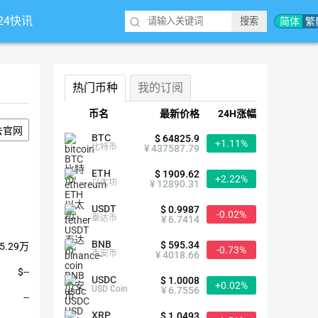
*24快讯
简体
繁
热门币种
我的订阅
币名
最新价格
24H涨幅
去官网
BTC
$ 64825.9
+1.11%
比特币
¥ 437587.79
ETH
$ 1909.62
+2.22%
以太坊
¥ 12890.31
USDT
$ 0.9987
-0.02%
泰达币
¥ 6.7414
BNB
$ 595.34
5.29万
-0.73%
币安币
¥ 4018.66
$--
USDC
$ 1.0008
+0.02%
USD Coin
¥ 6.7556
--
XRP
$ 1.0493