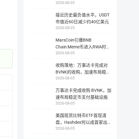
量。
一种建立在Binance智能链上的通货紧缩型替代币，简称为CVC
2026-08-05
接近历史最负值水平，USDT
市值近60日减少约40亿美元
2026-08-05
MarsCoin引爆BNB
Chain:Meme币进入RWA时
2026-08-05
代?
收购落地：万事达卡完成对
BVNK的收购，加速布局稳定
相关链接
2026-08-05
币支付赛
万事达卡完成收购 BVNK，加
官网地址
网站1
速布局稳定币支付基础设施
2026-08-05
美国现货比特币ETF首现清
区块站
区块站1
指
盘，Hashdex何以成首家出局
为
2026-08-05
者？
用
智能合约
【bscscan合约】0xc6f0a9b75fa529
户
提
请