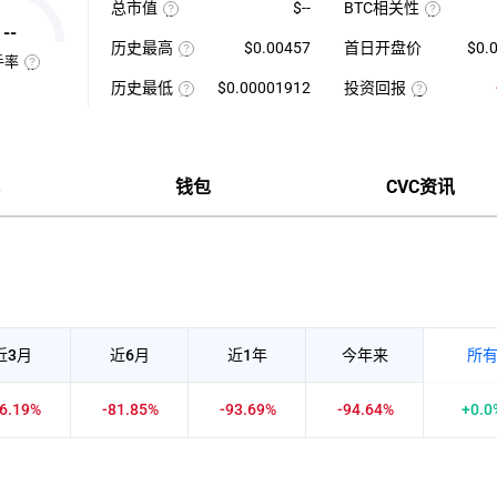
总市值
$--
BTC相关性
高-24H
日
使
最
平
使
--
用
低）
均
用
历史最高
$0.00457
首日开盘价
$0.
当
÷
每
近
手率
前
24H
该
分
七
供
最
币
钟
日
换
历史最低
$0.00001912
投资回报
应
低
种
现
的
手
量
×
收
该
货
投
币
率
×
100【5
录
币
成
资
种
也
币
分
以
种
交
回
收
称
种
钟
来
收
量
报
盘
“周
价
更
的
录
÷
率
价
转
格
新
历
以
近
=（当
格，
率”，
一
史
来
7
前
计
指
钱包
CVC资讯
次】
最
的
日
币
算
在
高
历
平
价-
与
一
价
史
均
众
BTC
定
最
每
筹
的
时
低
分
价
相
间
价
钟
格）
关
内
现
÷
性，
市
货
众
越
场
成
筹
接
中
交
价
近
转
量
格
1
手
×100%
正
买
近3月
近6月
近1年
今年来
所
相
卖
关
的
度
频
越
率，
36.19%
-81.85%
-93.69%
-94.64%
+0.0
强，
是
越
反
接
映
近-1
流
负
通
相
性
关
强