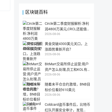
供
勿
浏
直
览
接
与
向
区块链百科
查
该
询
智
代币分配
该
能
币
合
Circle第二季度财报解析:净利
种
约
在
地
润4800万美元,CRCL还能值得
区
址
分配情况
数量（CVC）
2026-08-06
块
投资吗?
转
链
账，
上
此
所
黄金突破4300美元关口，上
操
锁定主发射
77.40亿
有
作
涨趋势重新开启？
信
可
息
能
2026-08-06
的
将
分配到软发行
10.00亿
工
导
具，
致
BitMart交易所停止运营:用户
包
您
括
无
资产怎么处理,员工和KOL有
未来的开发目的
2.00亿
币
法
种
找
2026-08-06
哪些风险?
的
回
链
资
上
产，
随着未平仓合约激增，BNB目
数
从
据，
而
标价位看好610美元
交
造
易
成
2026-08-06
记
不
录
必
等。
要
Coldcard盗币事件后，比特币
区
的
块
损
红队开展安全审计，发现