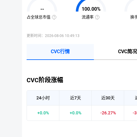
值
=
--
100.00%
该
币
种
占全球总市值
流通率
换
当
全
流
前
球
通
流
总
率
通
市
=（流
量
值
通
更新时间：2026-08-06 10:49:13
×
占
总
当
比
量
前
=（该
÷
币
币
最
CVC行情
CVC简况
价
种
大
的
供
流
应
通
量
市
）
值
×
÷
100%
CVC阶段涨幅
已
收
录
到
的
24小时
近7天
近30天
所
有
币
种
+0.0%
+0.0%
-26.27%
-
市
值）
×
100%