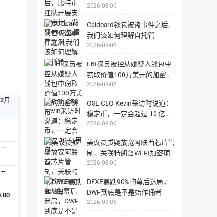
站
失，
2026-08-06
多
4962处潜在漏洞
用
为
户
国
需
外
Coldcard钱包被盗事件之后,
自
网
行
我们该如何理解自托管
站，
负
国
责。
2026-08-06
内
用
户
FBI探员被控从嫌疑人钱包中
可
能
窃取价值100万美元的加密货
无
法
2026-08-06
币
正
常
打
12月
OSL CEO Kevin采访时说道：
开
稳定币，一定会超过 10 亿用
2026-08-06
户
美议员质疑放宽阿联酋芯片管
--
制，关联特朗普WLFI加密项
2026-08-06
目
--
DEXE暴跌90%的幕后迷局，
DWF到底是不是始作俑者
0.00
2026-08-06