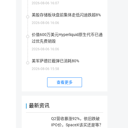
2026-08-06 16:07
首次发行方式
--
美股存储板块盘前集体走低闪迪跌超8%
最大供应量
10,000,000,000.00 CVC
2026-08-06 16:06
指
该
代
价值600万美元Hyperliquid原生代币已通
当前供应量
10,000,000,000.00 CVC
币
在
指
过优先费销毁
其
该
生
代
命
流通量
10,000,000,000.00 CVC
币
2026-08-06 16:06
周
目
流
期
前
通
内
存
总
美军萨德拦截弹已消耗80%
可
在
流通率
100.00%
量：
能
的
指
流
2026-08-06 15:58
存
所
该
通
在
有
代
率
的
代
币
上架交易所
0家
=（流
最
币
目
通
查看更多
大
数
前
总
数
量
在
量/
量
(包
市
最
支持钱包
OKX Web3 Wallet
Cobo
imTo
(包
括
场
大
括
被
上
供
被
锁
实
应
销
定
际
最新资讯
量 
简介
毁
的)
流
）
的)
通
*100%
的
代
Q2营收暴涨92%，依旧跌破
CoviCoin是作为全球医疗保健的替代货币而建立的，也是Projec
币
IPO价，SpaceX该买还是等？
总