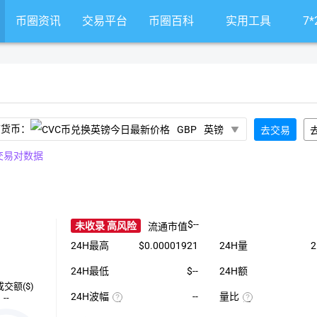
币圈资讯
交易平台
币圈百科
实用工具
7
前货币：
GBP
英镑
去交易
交易对数据
$--
未收录 高风险
流通市值
24H最高
$0.00001921
24H量
2
24H最低
$--
24H额
成交额($)
24H波幅
--
量比
--
（24H
近
最
1