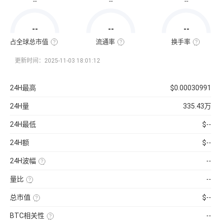
--
--
--
通
市
值
=
--
--
--
该
币
种
占全球总市值
流通率
换手率
当
全
流
换
前
球
通
手
流
总
率
率
更新时间：2025-11-03 18:01:12
通
市
=（流
也
量
值
通
称
×
占
总
“周
当
比
量
转
24H最高
$0.00030991
前
=（该
÷
率”，
币
币
最
指
价
种
大
在
24H量
335.43万
的
供
一
流
应
定
通
量
时
24H最低
$--
市
）
间
值
×
内
÷
100%
市
24H额
$--
已
场
收
中
录
转
24H波幅
--
到
手
的
买
（24H
所
卖
最
有
的
量比
--
高-24H
币
频
最
近
种
率，
低）
1
市
是
总市值
$--
÷
日
值）
反
24H
平
使
×
映
最
均
用
100%
流
低
BTC相关性
--
每
当
通
×