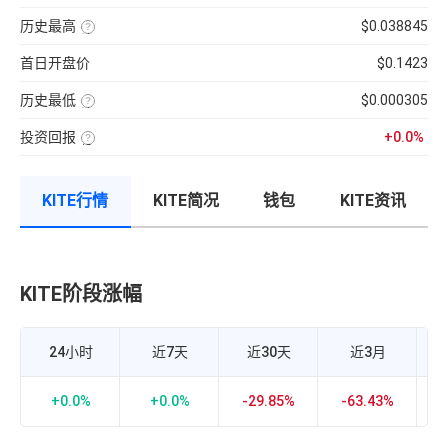
分
前
使
性
100【5
钟
供
用
强
分
现
历史最高
$0.038845
应
近
弱
钟
货
量
七
该
的
更
成
×
日
币
指
新
交
币
首日开盘价
$0.1423
的
种
标，
一
量
种
币
收
24H
次】
÷
价
种
录
换
近
格
收
历史最低
$0.000305
以
手
7
盘
来
该
率
日
价
的
币
计
平
格，
历
投资回报
+0.0%
种
算
均
计
史
收
投
公
每
算
最
录
资
式：
分
与
高
以
回
24H
钟
BTC
价
来
报
内
现
的
的
KITE行情
KITE简况
钱包
KITE资讯
率
的
货
相
历
=（当
成
成
关
史
前
交
交
性，
最
币
额
量
越
低
价-
÷
接
价
众
流
近
筹
通
1
价
市
KITE阶段涨幅
K
正
格）
值
相
÷
×
关
众
100%
度
筹
越
价
强，
24小时
近7天
近30天
近3月
格
越
×100%
接
近-1
负
+0.0%
+0.0%
-29.85%
-63.43%
-
相
关
度
越