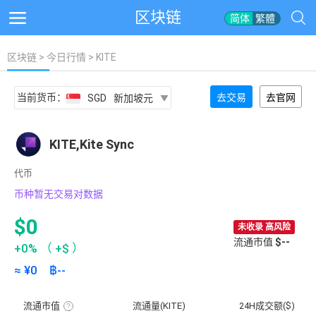
区块链
简体
繁體
区块链
>
今日行情
> KITE
当前货币：
去交易
去官网
SGD
新加坡元
KITE,Kite Sync
代币
币种暂无交易对数据
$0
未收录 高风险
流通市值
$--
+0%
（
+$
）
≈ ¥
0
฿
--
流通市值
流通量(KITE)
24H成交额($)
流