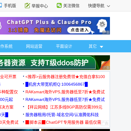
手机版
关注微信
快捷导航
举报中心
性选择
广告 商业广告，理
操作系统
网站运营
平面设计
其它
广告 商业广告，理
，企业可开票
<推荐>云服务器注册免费领★充值白拿$100
器
█机房大带宽机柜Q:1006456867█
多种配置仅
RAKsmart海外VPS,服务器低至7折★免费试
00元起
用★
RAKsmart海外VPS,服务器低至7折★免费试
解决方案
用★
【祥云网络】江苏多线BGP高防仅需399元
/天█
服务器租用/托管-域名空间/认准腾佑科技
30天免费试
▉脚本云▉ChatGPT专用服务器 最低仅需
19元/月