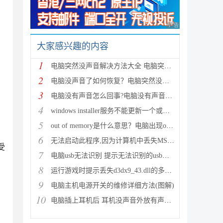
广告 商业广告，理性
大家感兴趣的内容
1
电脑突然没声音解决方法大全 电脑突然没声音了怎么办
2
电脑没声音了如何恢复？电脑突然没声音修复方法汇总
3
电脑没有声音怎么回事?电脑没有声音修复方法
4
windows installer服务不能更新一个或多个受保护的win
5
out of memory是什么意思？电脑出现out of memory修复
6
无法启动此程序,因为计算机中丢失MSVCR110.dll的解决
受
7
电脑usb无法识别 提示无法识别的usb设备怎么办？
8
运行游戏时提示丢失d3dx9_43.dll的多种解决方法
9
电脑主机电源开关的维修详细方法(图解)
10
电脑插上耳机后 耳机没声音外放有声音怎么解决？