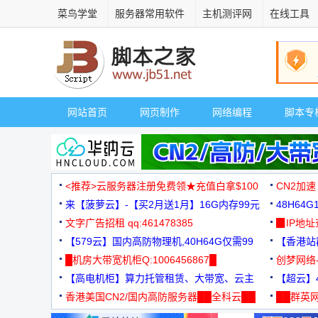
菜鸟学堂
服务器常用软件
主机测评网
在线工具
网站首页
网页制作
网络编程
脚本专
<推荐>云服务器注册免费领★充值白拿$100
CN2加速
来【菠萝云】-【买2月送1月】16G内存99元
48H64
文字广告招租 qq:461478385
3000+
▉IP地
【579云】国内高防物理机,40H64G仅需99
【香港站群
元
█机房大带宽机柜Q:1006456867█
创梦网络
【高电机柜】算力托管租赁、大带宽、云主
88元/月
【超云】4
机
香港美国CN2/国内高防服务器██全科云██
██群英网
◆◆◆