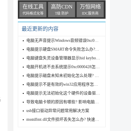
在线工具
高防CDN
万恒网络
代码格式化等
T级 防护
IDC服务商
最近更新的内容
电脑无声音提示Windows音频错误0xc00d11d1(0xc00d4e86
电脑提示硬盘SMART命令失败怎么办? SMART错误解决办法
电脑键盘失灵设备管理器显示hid keyboard device黄色
电脑开机进不去系统提示0xc0000428怎么办? 0xc0000428
电脑提示磁盘未知未初始化怎么处理? 磁盘未知没有初始
电脑提示不是有效的win32应用程序怎么办? 原因分析与
电脑提示无法初始化这个硬件的设备驱动程序代码37怎么
系
导致电脑卡顿的原因有哪些? 影响电脑卡顿的原因和解决
usb接口驱动异常问题常用解决方案
msstdfmt.dll文件损坏丢失怎么办? 快速的修复msstdfmt