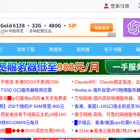
登录/注册
广告 商业广告，理
栏
脚本下载
数据库
服务器
电子书籍
 不限流 本港DDOS不黑洞CDN
ClaudeAPI：Claude稳定直连
G1TSSD G口服务器租用仅需
Hostia.io 海外自营VPS物理服务
可免费测试
址查询▉ip归属地ip风险★天天免费查
万恒网络-国内高防物理服务器，
】250个随机IP 50M带宽 800元
99元/月起
香港、美国1-10G口宿主机低至35
-西安电信骨干线路云主机16核16G
微子网络 高效、可靠的网络服务
核8G10M69元每月
█华瑞云：香港/美国vps仅需0.6元
络██◆◆◆300G高防仅需599元
★31idc★香港云服务器2核4G★
用◆