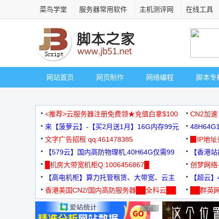
菜鸟学堂
服务器常用软件
主机测评网
在线工具
网站首页
网页制作
网络编程
脚本专
<推荐>云服务器注册免费领★充值白拿$100
CN2加速
来【菠萝云】-【买2月送1月】16G内存99元
48H64
文字广告招租 qq:461478385
3000+
▉IP地
【579云】国内高防物理机,40H64G仅需99
【香港站群
元
█机房大带宽机柜Q:1006456867█
创梦网络
【高电机柜】算力托管租赁、大带宽、云主
88元/月
【超云】4
机
香港美国CN2/国内高防服务器██全科云██
██群英网
◆◆◆
广告 商业广告，理性选择
广告 商业广告，理性选择
广告 商业广告，理性选择