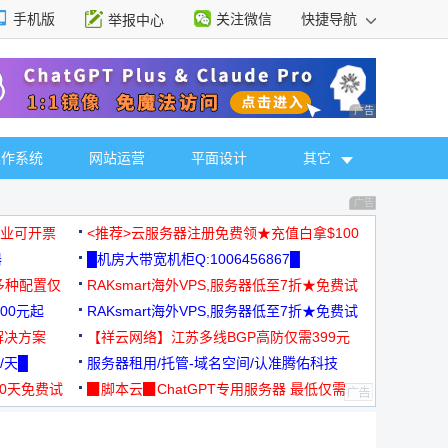
手机版
关注微信
快捷导航
举报中心
性选择
广告 商业广告，理
操作系统
网站运营
平面设计
其它
广告 商业广告，理
，企业可开票
<推荐>云服务器注册免费领★充值白拿$100
器
█机房大带宽机柜Q:1006456867█
多种配置仅
RAKsmart海外VPS,服务器低至7折★免费试
00元起
用★
RAKsmart海外VPS,服务器低至7折★免费试
解决方案
用★
【祥云网络】江苏多线BGP高防仅需399元
/天█
服务器租用/托管-域名空间/认准腾佑科技
30天免费试
▉脚本云▉ChatGPT专用服务器 最低仅需
19元/月