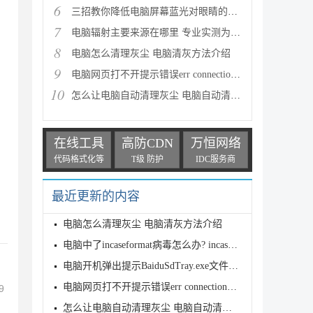
6
三招教你降低电脑屏幕蓝光对眼睛的危害
7
电脑辐射主要来源在哪里 专业实测为你解答
8
电脑怎么清理灰尘 电脑清灰方法介绍
9
电脑网页打不开提示错误err connection怎么办?
10
怎么让电脑自动清理灰尘 电脑自动清理灰尘方法介绍
在线工具
高防CDN
万恒网络
代码格式化等
T级 防护
IDC服务商
最近更新的内容
电脑怎么清理灰尘 电脑清灰方法介绍
电脑中了incaseformat病毒怎么办? incaseformat病毒删
电脑开机弹出提示BaiduSdTray.exe文件损坏怎么办?
电脑网页打不开提示错误err connection怎么办?
9
怎么让电脑自动清理灰尘 电脑自动清理灰尘方法介绍