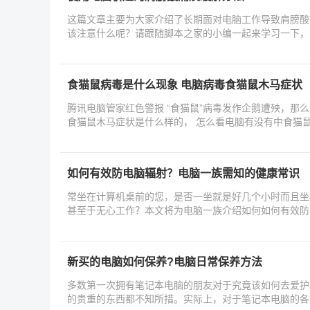
这篇文章主要为大家介绍了长期面对电脑工作导致肩膀酸
该注意什么呢？请跟随脚本之家的小编一起来学习一下，
食猫鼠病毒是什么现象 电脑病毒食猫鼠木马症状
腾讯电脑管家红色警报 “食猫鼠”病毒发作企鹅遭殃，那
食猫鼠木马症状是什么样的， 怎么看电脑有没有中食猫
如何有效防电脑辐射？电脑一族需知的健康常识
常坐在计算机桌前的您，是否一坐就是好几个小时而且坐
甚至于无心工作？本文将为电脑一族介绍如何如何有效防
新买的电脑如何保养?电脑日常保养方法
多数第一次拥有笔记本电脑的朋友对于究竟该如何去爱护
的贵重的东西都不知所措。实际上，对于笔记本电脑的各