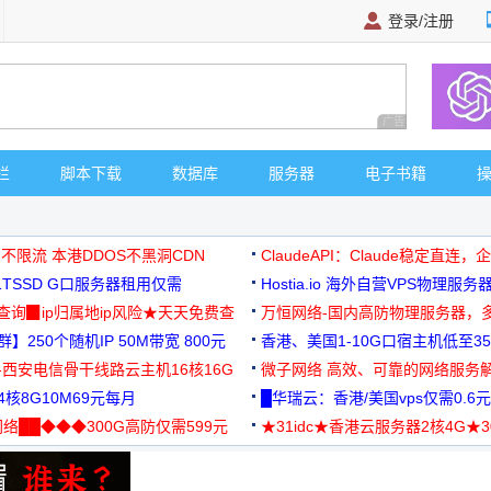
登录/注册
广告 商业广告，理
栏
脚本下载
数据库
服务器
电子书籍
 不限流 本港DDOS不黑洞CDN
ClaudeAPI：Claude稳定直连
G1TSSD G口服务器租用仅需
Hostia.io 海外自营VPS物理服务
可免费测试
址查询▉ip归属地ip风险★天天免费查
万恒网络-国内高防物理服务器，
】250个随机IP 50M带宽 800元
99元/月起
香港、美国1-10G口宿主机低至35
-西安电信骨干线路云主机16核16G
微子网络 高效、可靠的网络服务
核8G10M69元每月
█华瑞云：香港/美国vps仅需0.6元
络██◆◆◆300G高防仅需599元
★31idc★香港云服务器2核4G★
用◆