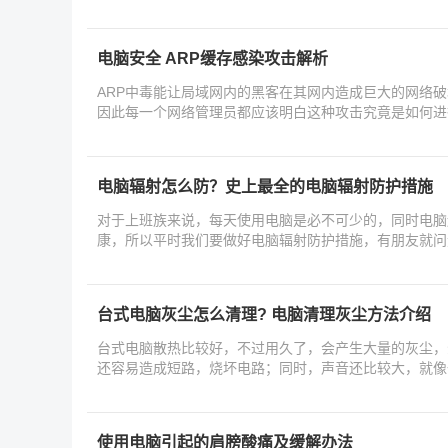
电脑安全 ARP缓存感染攻击解析
ARP中毒能让局域网内的黑客在其网内造成巨大的网络破
因此每一个网络管理员都应该明白这种攻击究竟是如何进
电脑辐射怎么防？史上最全的电脑辐射防护措施
对于上班族来说，每天使用电脑是必不可少的，同时电脑
康，所以平时我们要做好电脑辐射防护措施，有朋友就问
呢？
台式电脑灰尘怎么清理? 电脑清理灰尘方法介绍
台式电脑散热比较好，不过用久了，会产生大量的灰尘，
还容易造成短路，烧坏电路；同时，声音还比较大，就像
使用电脑引起的肩膀酸痛及缓解办法