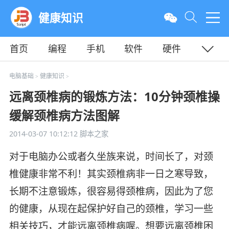
健康知识
首页
编程
手机
软件
硬件
教程
平面
服务器
电脑基础
健康知识
>
>
远离颈椎病的锻炼方法：10分钟颈椎操
缓解颈椎病方法图解
2014-03-07 10:12:12
脚本之家
对于电脑办公或者久坐族来说，时间长了，对颈
椎健康非常不利！其实颈椎病非一日之寒导致，
长期不注意锻炼，很容易得颈椎病，因此为了您
的健康，从现在起保护好自己的颈椎，学习一些
相关技巧，才能远离颈椎病喔。想要远离颈椎困