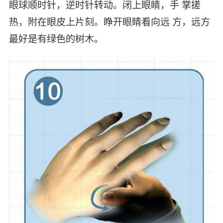
眼球顺时针，逆时针转动。闭上眼睛，手 掌搓
热，附在眼皮上片刻。睁开眼睛看向远 方，远方
最好是有绿色的树木。