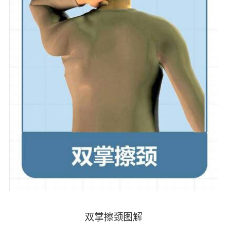
双掌擦颈图解