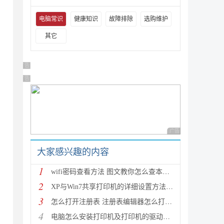
电脑常识
健康知识
故障排除
选购维护
其它
广告 商业广告，理性选择
广告 商业广告，理性选择
广告 商业广告，理性
大家感兴趣的内容
1
wifi密码查看方法 图文教你怎么查本机wifi密码
2
XP与Win7共享打印机的详细设置方法(图文教程)
3
怎么打开注册表 注册表编辑器怎么打开(regedit)
4
电脑怎么安装打印机及打印机的驱动程序