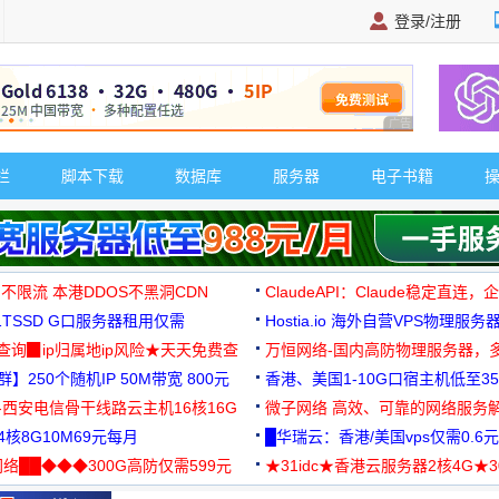
登录/注册
广告 商业广告，理
栏
脚本下载
数据库
服务器
电子书籍
 不限流 本港DDOS不黑洞CDN
ClaudeAPI：Claude稳定直连
G1TSSD G口服务器租用仅需
Hostia.io 海外自营VPS物理服务
可免费测试
址查询▉ip归属地ip风险★天天免费查
万恒网络-国内高防物理服务器，
】250个随机IP 50M带宽 800元
99元/月起
香港、美国1-10G口宿主机低至35
-西安电信骨干线路云主机16核16G
微子网络 高效、可靠的网络服务
核8G10M69元每月
█华瑞云：香港/美国vps仅需0.6元
络██◆◆◆300G高防仅需599元
★31idc★香港云服务器2核4G★
用◆