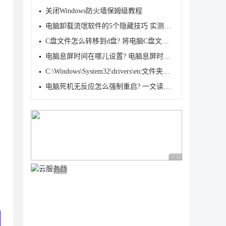
关闭Windows防火墙保姆级教程
电脑卸载流氓软件的5个隐藏技巧 实测有效
C盘文件怎么转移到d盘? 将电脑C盘文档转移到D盘的多种
电脑息屏时间在哪儿设置? 电脑息屏时间设置技巧
C:\Windows\System32\drivers\etc文件夹没有hosts文件
电脑死机无反应怎么强制重启? 一文读懂方法及注意事项
广告 商业广告，理性
广告 商业广告，理性选择