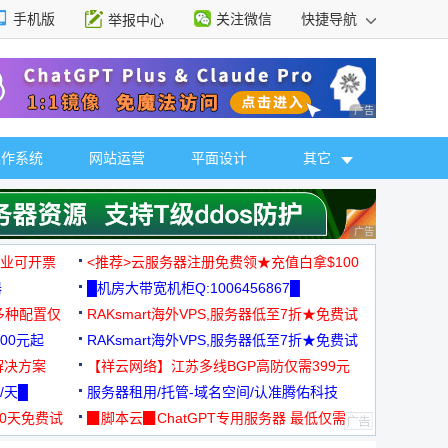
手机版
关注微信
快捷导航
举报中心
性选择
广告 商业广告，理
操作系统
网站运营
平面设计
其它
广告 商业广告，理
，企业可开票
<推荐>云服务器注册免费领★充值白拿$100
器
█机房大带宽机柜Q:1006456867█
多种配置仅
RAKsmart海外VPS,服务器低至7折★免费试
00元起
用★
RAKsmart海外VPS,服务器低至7折★免费试
解决方案
用★
【祥云网络】江苏多线BGP高防仅需399元
/天█
服务器租用/托管-域名空间/认准腾佑科技
30天免费试
▉脚本云▉ChatGPT专用服务器 最低仅需
19元/月