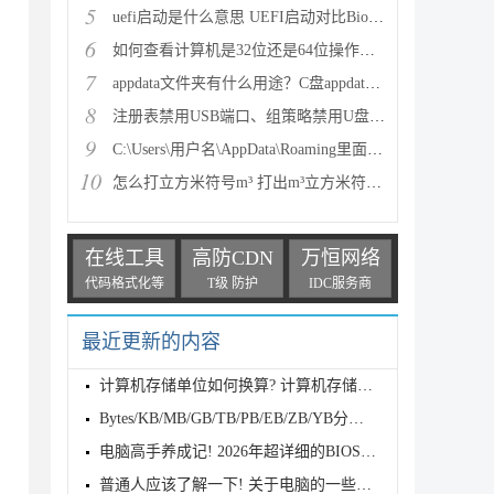
5
uefi启动是什么意思 UEFI启动对比Bios启动优势在哪里
6
如何查看计算机是32位还是64位操作系统？
7
appdata文件夹有什么用途？C盘appdata可以删除吗？
8
注册表禁用USB端口、组策略禁用U盘、组策略禁用USB、
9
C:\Users\用户名\AppData\Roaming里面的文件可以删除
10
怎么打立方米符号m³ 打出m³立方米符号的方
在线工具
高防CDN
万恒网络
代码格式化等
T级 防护
IDC服务商
最近更新的内容
计算机存储单位如何换算? 计算机存储单位全解析
Bytes/KB/MB/GB/TB/PB/EB/ZB/YB分别代表什么? 一文看
电脑高手养成记! 2026年超详细的BIOS进入方法及设置汇
普通人应该了解一下! 关于电脑的一些基本常识