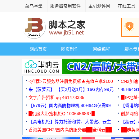
菜鸟学堂
服务器常用软件
主机测评网
在线工具
网站首页
网页制作
网络编程
脚本专
<推荐>云服务器注册免费领★充值白拿$100
CN2加速
来【菠萝云】-【买2月送1月】16G内存99元
48H64
文字广告招租 qq:461478385
3000+
▉IP地
【579云】国内高防物理机,40H64G仅需99
【香港站群
元
█机房大带宽机柜Q:1006456867█
创梦网络
【高电机柜】算力托管租赁、大带宽、云主
88元/月
【超云】4
机
香港美国CN2/国内高防服务器██全科云██
██群英网
◆◆◆