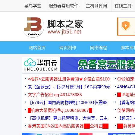
菜鸟学堂
服务器常用软件
主机测评网
在线工具
网站首页
网页制作
网络编程
脚本专
<推荐>云服务器注册免费领★充值白拿$100
CN2加速
来【菠萝云】-【买2月送1月】16G内存99元
48H64
文字广告招租 qq:461478385
3000+
▉IP地
【579云】国内高防物理机,40H64G仅需99
【香港站群
元
█机房大带宽机柜Q:1006456867█
创梦网络
【高电机柜】算力托管租赁、大带宽、云主
88元/月
【超云】4
机
香港美国CN2/国内高防服务器██全科云██
██群英网
◆◆◆