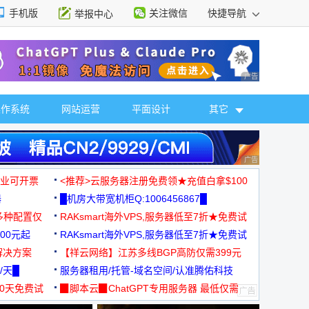
手机版
关注微信
快捷导航
举报中心
性选择
广告 商业广告，理
操作系统
网站运营
平面设计
其它
广告 商业广告，理
，企业可开票
<推荐>云服务器注册免费领★充值白拿$100
器
█机房大带宽机柜Q:1006456867█
多种配置仅
RAKsmart海外VPS,服务器低至7折★免费试
00元起
用★
RAKsmart海外VPS,服务器低至7折★免费试
解决方案
用★
【祥云网络】江苏多线BGP高防仅需399元
/天█
服务器租用/托管-域名空间/认准腾佑科技
30天免费试
▉脚本云▉ChatGPT专用服务器 最低仅需
19元/月