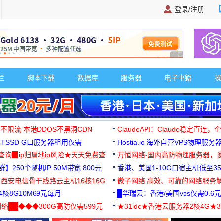
登录/注册
广告 商业广告，理
栏
脚本下载
数据库
服务器
电子书籍
 不限流 本港DDOS不黑洞CDN
ClaudeAPI：Claude稳定直连
G1TSSD G口服务器租用仅需
Hostia.io 海外自营VPS物理服务
可免费测试
址查询▉ip归属地ip风险★天天免费查
万恒网络-国内高防物理服务器，
】250个随机IP 50M带宽 800元
99元/月起
香港、美国1-10G口宿主机低至35
-西安电信骨干线路云主机16核16G
微子网络 高效、可靠的网络服务
核8G10M69元每月
█华瑞云：香港/美国vps仅需0.6元
络██◆◆◆300G高防仅需599元
★31idc★香港云服务器2核4G★
用◆