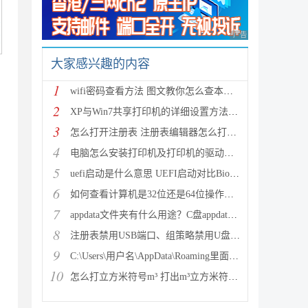
广告 商业广告，理性
大家感兴趣的内容
1
wifi密码查看方法 图文教你怎么查本机wifi密码
2
XP与Win7共享打印机的详细设置方法(图文教程)
3
怎么打开注册表 注册表编辑器怎么打开(regedit)
4
电脑怎么安装打印机及打印机的驱动程序
5
uefi启动是什么意思 UEFI启动对比Bios启动优势在哪里
6
如何查看计算机是32位还是64位操作系统？
7
appdata文件夹有什么用途？C盘appdata可以删除吗？
8
注册表禁用USB端口、组策略禁用U盘、组策略禁用USB、
9
C:\Users\用户名\AppData\Roaming里面的文件可以删除
10
怎么打立方米符号m³ 打出m³立方米符号的方