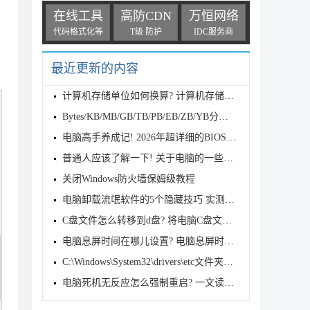
在线工具
高防CDN
万恒网络
代码格式化等
T级 防护
IDC服务商
最近更新的内容
计算机存储单位如何换算? 计算机存储单位全解析
Bytes/KB/MB/GB/TB/PB/EB/ZB/YB分别代表什么? 一文看
电脑高手养成记! 2026年超详细的BIOS进入方法及设置汇
普通人应该了解一下! 关于电脑的一些基本常识
关闭Windows防火墙保姆级教程
电脑卸载流氓软件的5个隐藏技巧 实测有效
C盘文件怎么转移到d盘? 将电脑C盘文档转移到D盘的多种
电脑息屏时间在哪儿设置? 电脑息屏时间设置技巧
C:\Windows\System32\drivers\etc文件夹没有hosts文件
电脑死机无反应怎么强制重启? 一文读懂方法及注意事项