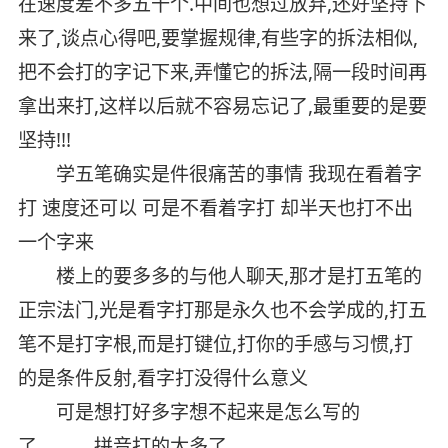
在速度差不多五十个.中间也想过放弃,还好坚持下
来了,谈点心得吧,要掌握规律,有些字的拆法相似,
把不会打的字记下来,弄懂它的拆法,隔一段时间再
拿出来打,这样以后就不容易忘记了,最重要的是要
坚持!!!
学五笔确实是件很痛苦的事情 我现在看着字
打 速度还可以 可是不看着字打 却半天也打不出
一个字来
楼上的要多多的与他人聊天,那才是打五笔的
正宗法门,光是看字打那是永久也不会学成的,打五
笔不是打字根,而是打键位,打你的手感与习惯,打
的是条件反射,看字打没得什么意义
可是想打好多字想不起来是怎么写的
了。。。拼音打的太多了