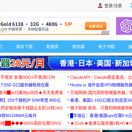
登录/注册
广告 商业广告，理
栏
脚本下载
数据库
服务器
电子书籍
 不限流 本港DDOS不黑洞CDN
ClaudeAPI：Claude稳定直连
G1TSSD G口服务器租用仅需
Hostia.io 海外自营VPS物理服务
可免费测试
址查询▉ip归属地ip风险★天天免费查
万恒网络-国内高防物理服务器，
】250个随机IP 50M带宽 800元
99元/月起
香港、美国1-10G口宿主机低至35
-西安电信骨干线路云主机16核16G
微子网络 高效、可靠的网络服务
核8G10M69元每月
█华瑞云：香港/美国vps仅需0.6元
络██◆◆◆300G高防仅需599元
★31idc★香港云服务器2核4G★
用◆