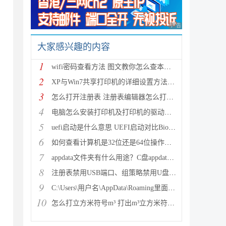
广告 商业广告，理性
大家感兴趣的内容
1
wifi密码查看方法 图文教你怎么查本机wifi密码
2
XP与Win7共享打印机的详细设置方法(图文教程)
3
怎么打开注册表 注册表编辑器怎么打开(regedit)
4
电脑怎么安装打印机及打印机的驱动程序
5
uefi启动是什么意思 UEFI启动对比Bios启动优势在哪里
6
如何查看计算机是32位还是64位操作系统？
7
appdata文件夹有什么用途？C盘appdata可以删除吗？
8
注册表禁用USB端口、组策略禁用U盘、组策略禁用USB、
9
C:\Users\用户名\AppData\Roaming里面的文件可以删除
10
怎么打立方米符号m³ 打出m³立方米符号的方