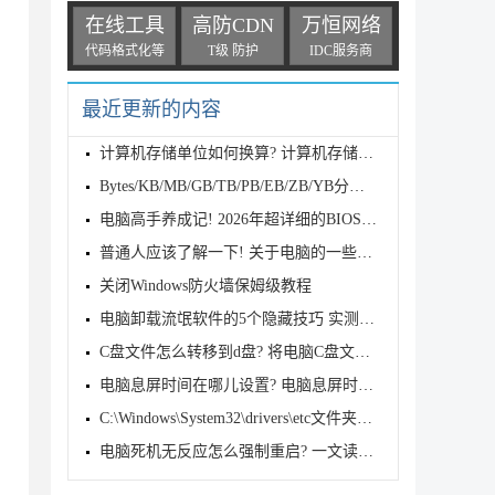
在线工具
高防CDN
万恒网络
代码格式化等
T级 防护
IDC服务商
最近更新的内容
计算机存储单位如何换算? 计算机存储单位全解析
Bytes/KB/MB/GB/TB/PB/EB/ZB/YB分别代表什么? 一文看
电脑高手养成记! 2026年超详细的BIOS进入方法及设置汇
普通人应该了解一下! 关于电脑的一些基本常识
关闭Windows防火墙保姆级教程
电脑卸载流氓软件的5个隐藏技巧 实测有效
C盘文件怎么转移到d盘? 将电脑C盘文档转移到D盘的多种
电脑息屏时间在哪儿设置? 电脑息屏时间设置技巧
C:\Windows\System32\drivers\etc文件夹没有hosts文件
电脑死机无反应怎么强制重启? 一文读懂方法及注意事项