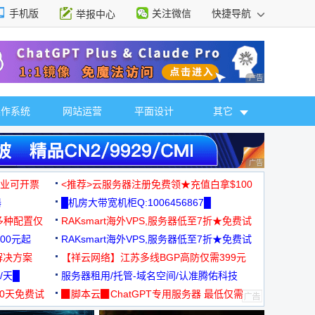
手机版
关注微信
快捷导航
举报中心
性选择
广告 商业广告，理
操作系统
网站运营
平面设计
其它
广告 商业广告，理
，企业可开票
<推荐>云服务器注册免费领★充值白拿$100
器
█机房大带宽机柜Q:1006456867█
多种配置仅
RAKsmart海外VPS,服务器低至7折★免费试
00元起
用★
RAKsmart海外VPS,服务器低至7折★免费试
解决方案
用★
【祥云网络】江苏多线BGP高防仅需399元
/天█
服务器租用/托管-域名空间/认准腾佑科技
30天免费试
▉脚本云▉ChatGPT专用服务器 最低仅需
19元/月