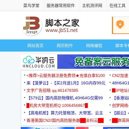
菜鸟学堂
服务器常用软件
主机测评网
在线工具
网站首页
网页制作
网络编程
脚本专
<推荐>云服务器注册免费领★充值白拿$100
CN2加速
来【菠萝云】-【买2月送1月】16G内存99元
48H64
文字广告招租 qq:461478385
3000+
▉IP地
【579云】国内高防物理机,40H64G仅需99
【香港站群
元
█机房大带宽机柜Q:1006456867█
创梦网络
【高电机柜】算力托管租赁、大带宽、云主
88元/月
【超云】4
机
香港美国CN2/国内高防服务器██全科云██
██群英网
◆◆◆