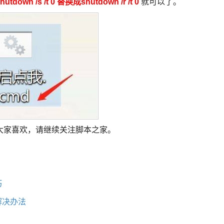
wn /s /t 0 替换成shutdown /r /t 0
就可以了。
大家喜欢，请继续关注脚本之家。
巧
解决办法