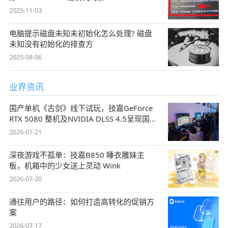
2025-11-03
电脑提示磁盘未知未初始化怎么处理? 磁盘
未知没有初始化的排查方
2025-08-06
业界资讯
国产单机《古剑》线下试玩，技嘉GeForce
RTX 5080 整机及NVIDIA DLSS 4.5呈现国风
盛宴
2026-07-21
深夜游戏不孤单：技嘉B850 睡衣雕妹主
板，机箱中的少女送上灵动 Wink
2026-07-20
通往用户的路径：如何打造高转化的促销方
案
2026-07-17