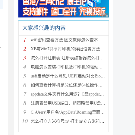
广告 商业广告，理性
大家感兴趣的内容
1
wifi密码查看方法 图文教你怎么查本机wifi密码
2
XP与Win7共享打印机的详细设置方法(图文教程)
打
3
怎么打开注册表 注册表编辑器怎么打开(regedit)
4
电脑怎么安装打印机及打印机的驱动程序
5
uefi启动是什么意思 UEFI启动对比Bios启动优势在哪里
6
如何查看计算机是32位还是64位操作系统？
7
appdata文件夹有什么用途？C盘appdata可以删除吗？
8
注册表禁用USB端口、组策略禁用U盘、组策略禁用USB、
9
C:\Users\用户名\AppData\Roaming里面的文件可以删除
10
怎么打立方米符号m³ 打出m³立方米符号的方