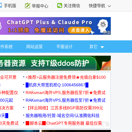
手机版
关注微信
快捷导航
举报中心
性选择
广告 商业广告，理
操作系统
网站运营
平面设计
其它
广告 商业广告，理
，企业可开票
<推荐>云服务器注册免费领★充值白拿$100
器
█机房大带宽机柜Q:1006456867█
多种配置仅
RAKsmart海外VPS,服务器低至7折★免费试
00元起
用★
RAKsmart海外VPS,服务器低至7折★免费试
解决方案
用★
【祥云网络】江苏多线BGP高防仅需399元
/天█
服务器租用/托管-域名空间/认准腾佑科技
30天免费试
▉脚本云▉ChatGPT专用服务器 最低仅需
19元/月