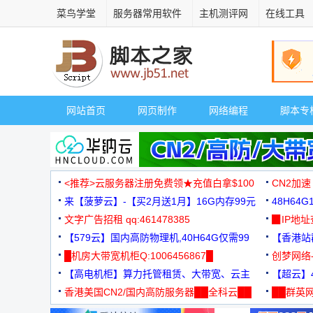
菜鸟学堂
服务器常用软件
主机测评网
在线工具
网站首页
网页制作
网络编程
脚本专
<推荐>云服务器注册免费领★充值白拿$100
CN2加速
来【菠萝云】-【买2月送1月】16G内存99元
48H64
文字广告招租 qq:461478385
3000+
▉IP地
【579云】国内高防物理机,40H64G仅需99
【香港站群
元
█机房大带宽机柜Q:1006456867█
创梦网络
【高电机柜】算力托管租赁、大带宽、云主
88元/月
【超云】4
机
香港美国CN2/国内高防服务器██全科云██
██群英网
◆◆◆