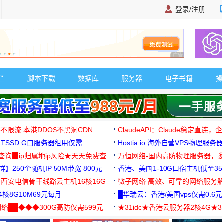
登录/注册
广告 商业广告，理
栏
脚本下载
数据库
服务器
电子书籍
 不限流 本港DDOS不黑洞CDN
ClaudeAPI：Claude稳定直连
G1TSSD G口服务器租用仅需
Hostia.io 海外自营VPS物理服务
可免费测试
址查询▉ip归属地ip风险★天天免费查
万恒网络-国内高防物理服务器，
】250个随机IP 50M带宽 800元
99元/月起
香港、美国1-10G口宿主机低至35
-西安电信骨干线路云主机16核16G
微子网络 高效、可靠的网络服务
核8G10M69元每月
█华瑞云：香港/美国vps仅需0.6元
络██◆◆◆300G高防仅需599元
★31idc★香港云服务器2核4G★
用◆