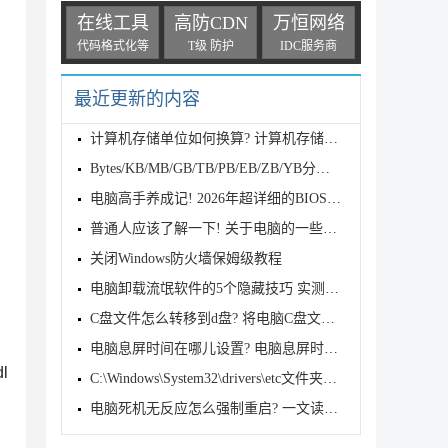
在线工具
高防CDN
万恒网络
代码格式化等
T级 防护
IDC服务商
最近更新的内容
。
计算机存储单位如何换算? 计算机存储单位全解析
Bytes/KB/MB/GB/TB/PB/EB/ZB/YB分别代表什么? 一文看
电脑高手养成记! 2026年超详细的BIOS进入方法及设置汇
普通人应该了解一下! 关于电脑的一些基本常识
关闭Windows防火墙保姆级教程
电脑卸载流氓软件的5个隐藏技巧 实测有效
C盘文件怎么转移到d盘? 将电脑C盘文档转移到D盘的多种
电脑息屏时间在哪儿设置? 电脑息屏时间设置技巧
l
C:\Windows\System32\drivers\etc文件夹没有hosts文件
电脑死机无反应怎么强制重启? 一文读懂方法及注意事项