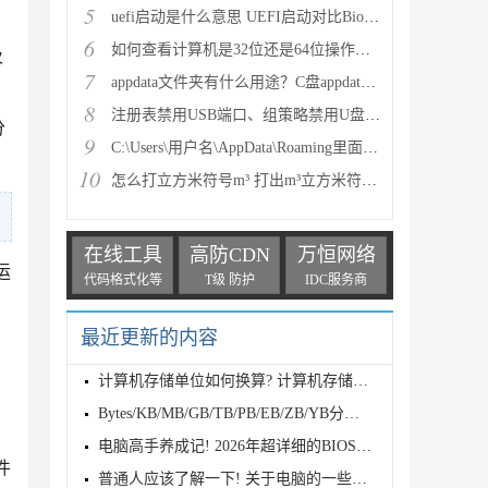
5
uefi启动是什么意思 UEFI启动对比Bios启动优势在哪里
6
如何查看计算机是32位还是64位操作系统？
及
7
appdata文件夹有什么用途？C盘appdata可以删除吗？
8
注册表禁用USB端口、组策略禁用U盘、组策略禁用USB、
分
9
C:\Users\用户名\AppData\Roaming里面的文件可以删除
10
怎么打立方米符号m³ 打出m³立方米符号的方
在线工具
高防CDN
万恒网络
运
代码格式化等
T级 防护
IDC服务商
最近更新的内容
计算机存储单位如何换算? 计算机存储单位全解析
Bytes/KB/MB/GB/TB/PB/EB/ZB/YB分别代表什么? 一文看
电脑高手养成记! 2026年超详细的BIOS进入方法及设置汇
件
普通人应该了解一下! 关于电脑的一些基本常识