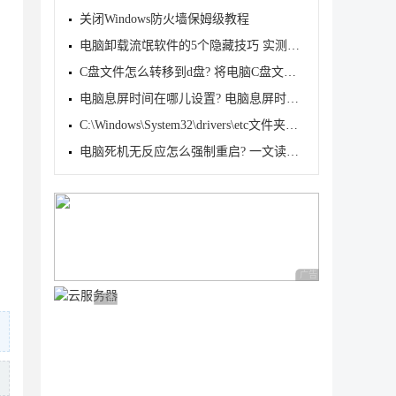
关闭Windows防火墙保姆级教程
电脑卸载流氓软件的5个隐藏技巧 实测有效
C盘文件怎么转移到d盘? 将电脑C盘文档转移到D盘的多种
电脑息屏时间在哪儿设置? 电脑息屏时间设置技巧
C:\Windows\System32\drivers\etc文件夹没有hosts文件
电脑死机无反应怎么强制重启? 一文读懂方法及注意事项
广告 商业广告，理性
广告 商业广告，理性选择