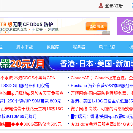
登录/注册
广告 商业广告，理
栏
脚本下载
数据库
服务器
电子书籍
 不限流 本港DDOS不黑洞CDN
ClaudeAPI：Claude稳定直连
G1TSSD G口服务器租用仅需
Hostia.io 海外自营VPS物理服务
可免费测试
址查询▉ip归属地ip风险★天天免费查
万恒网络-国内高防物理服务器，
】250个随机IP 50M带宽 800元
99元/月起
香港、美国1-10G口宿主机低至35
-西安电信骨干线路云主机16核16G
微子网络 高效、可靠的网络服务
核8G10M69元每月
█华瑞云：香港/美国vps仅需0.6元
络██◆◆◆300G高防仅需599元
★31idc★香港云服务器2核4G★
用◆