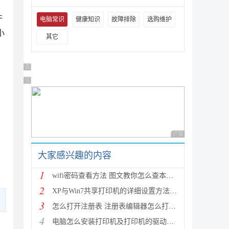
件
电脑常识
健康知识
故障排除
选购维护
小
其它
广告 商业广告，理性选择
广告 商业广告，理性选择
广告 商业广告，理性
大家感兴趣的内容
1
wifi密码查看方法 图文教你怎么查本机wifi密码
2
XP与Win7共享打印机的详细设置方法(图文教程)
3
怎么打开注册表 注册表编辑器怎么打开(regedit)
4
电脑怎么安装打印机及打印机的驱动程序