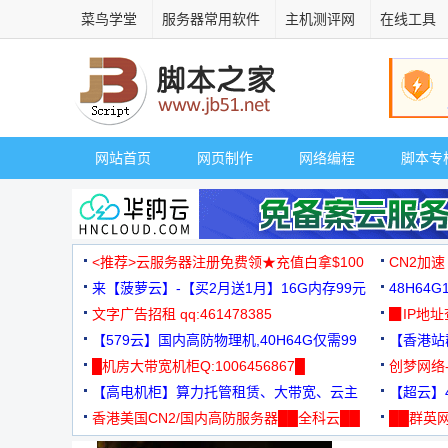
菜鸟学堂
服务器常用软件
主机测评网
在线工具
网站首页
网页制作
网络编程
脚本专
<推荐>云服务器注册免费领★充值白拿$100
CN2加速
来【菠萝云】-【买2月送1月】16G内存99元
48H64
文字广告招租 qq:461478385
3000+
▉IP地
【579云】国内高防物理机,40H64G仅需99
【香港站群
元
█机房大带宽机柜Q:1006456867█
创梦网络
【高电机柜】算力托管租赁、大带宽、云主
88元/月
【超云】4
机
香港美国CN2/国内高防服务器██全科云██
██群英网
◆◆◆