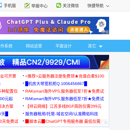
手机版
关注微信
快捷导航
举报中心
性选择
广告 商业广告，理
操作系统
网站运营
平面设计
其它
广告 商业广告，理
，企业可开票
<推荐>云服务器注册免费领★充值白拿$100
器
█机房大带宽机柜Q:1006456867█
多种配置仅
RAKsmart海外VPS,服务器低至7折★免费试
00元起
用★
RAKsmart海外VPS,服务器低至7折★免费试
解决方案
用★
【祥云网络】江苏多线BGP高防仅需399元
/天█
服务器租用/托管-域名空间/认准腾佑科技
30天免费试
▉脚本云▉ChatGPT专用服务器 最低仅需
19元/月