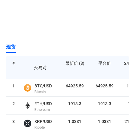
Bi
现货
用
币
#
最新价 ($)
平台价
24H
交易对
有
量
1
BTC/USD
64925.59
64925.59
181
B
Bitcoin
费
2
ETH/USD
1913.3
1913.3
1.
强
Ethereum
B
3
XRP/USD
1.0331
1.0331
2103
加
Ripple