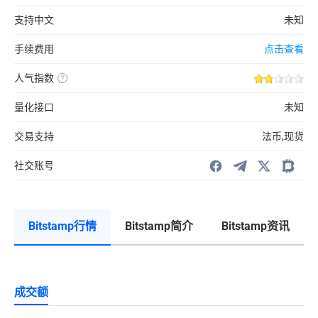
遵
风
循
险
KYC&AML
支持中文
未知
设
规
置
则
的
(用
备
手续费用
点击查看
户
用
认
赔
证
付
与
人气指数
金
反
根
洗
据
钱
站
量化接口
未知
协
内
议)
关
注
交易支持
法币,现货
数，
交
易
所
社交账号
的
Facebook，
Twitter，
Reddit，
Facebook
Telegram
Twitter
Biyong
Alexa
世
界
Bitstamp行情
Bitstamp简介
Bitstamp资讯
排
名
等
数
据
B
计
算
始
成交额
出
来
联合
的
热