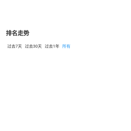
27
WLFI/USD
0.0513
0.0513
794
worldlibertyfinancial-education
28
ZEC/USD
506.81
506.81
797.
Zcash
排名走势
29
PENGU/USD
0.006227
0.006226
6413
过去7天
过去30天
过去1年
所有
Pudgy Penguins
30
HBAR/USD
0.06816
0.06816
553
Hedera Hashgraph
31
ENA/USD
0.09095
0.09095
392
Ethena
32
SHIB/USD
4.69E-6
4.69E-6
736
Shiba Inu
33
PAXG/USD
4337.88
4337.88
77.
PAX Gold
34
AAVE/USD
90.207
90.207
370