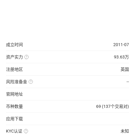
成立时间
2011-07
资产实力
93.63万
统
计
交
注册地区
英国
易
所
钱
风险准备金
--
包
一
中
般
BTC、
指
ETH、
官网地址
交
USDT、
易
USDC、
所
BUSD
币种数量
69 (137个交易对)
为
的
了
价
应
值
对
应用下载
合
约
穿
KYC认证
未知
仓