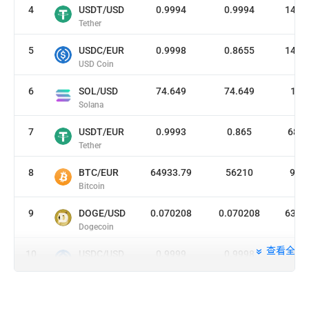
Bi
4
USDT/USD
0.9994
0.9994
1464
Tether
有
5
USDC/EUR
0.9998
0.8655
1446
交
USD Coin
无
6
SOL/USD
74.649
74.649
16.
证
Solana
客
7
USDT/EUR
0.9993
0.865
686
项
Tether
8
BTC/EUR
64933.79
56210
99.
Bitcoin
9
DOGE/USD
0.070208
0.070208
6375
Dogecoin
查看全部
10
USDC/USD
0.9999
0.9998
389
USD Coin
11
ETH/EUR
1913.72
1656.61
140
Ethereum