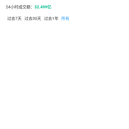
度
投资
24小时成交额：
$2.499亿
指
数。
幸
过去7天
过去30天
过去1年
所有
闭