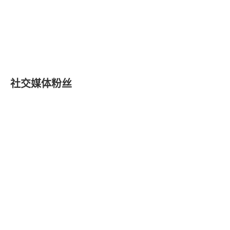
19
SOL/EUR
74.6721
64.64
1.
Solana
20
ETH/USDT
1916.17
1916.17
468.
Ethereum
21
ONDO/USD
0.3519
0.3519
227
Ondo
社交媒体粉丝
22
UNI/USD
3.9899
3.9898
16.
Uniswap
23
BTC/USDC
64946.86
64954.65
8.1
Bitcoin
24
CASHCAT/EUR
0.095914
0.083028
533
Cash Cat
25
NEAR/USD
1.5865
1.5865
30.
NEAR Protocol
26
ETH/USDC
1915.16
1915.39
250.
Ethereum