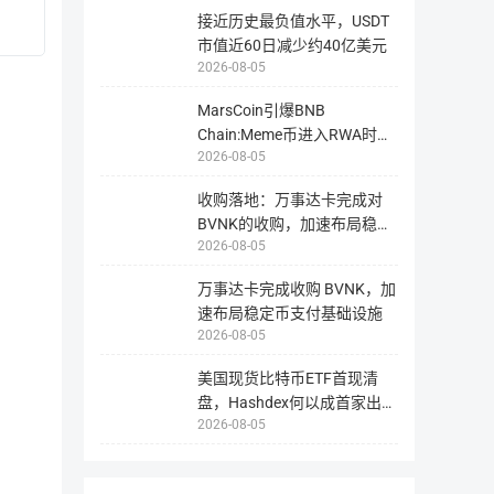
接近历史最负值水平，USDT
区块站
区块站1
区块站2
指
市值近60日减少约40亿美元
为
用
2026-08-05
智能合约
【ethereum合约】0xB50721BCf8d66
户
提
请
供
勿
MarsCoin引爆BNB
【arbitrum合约】0x912CE59144191
浏
直
览
Chain:Meme币进入RWA时
接
与
向
2026-08-05
代?
查
该
询
智
该
能
币
收购落地：万事达卡完成对
合
代币分配
种
约
BVNK的收购，加速布局稳定
在
地
区
址
2026-08-05
币支付赛
块
转
链
账，
分配情况
数量（ARB）
上
此
万事达卡完成收购 BVNK，加
所
操
有
作
速布局稳定币支付基础设施
信
可
Arbitrum DAO 财政部
42.78亿
息
能
2026-08-05
的
将
工
导
具，
致
美国现货比特币ETF首现清
Offchain Labs团队和未来团队
26.94亿
包
您
括
无
盘，Hashdex何以成首家出局
币
法
+顾问
种
2026-08-05
找
者？
的
回
链
资
上
产，
Offchain Labs投资者
17.53亿
数
从
据，
而