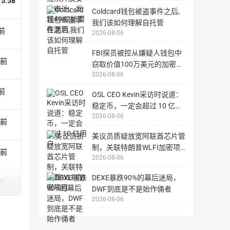
15:58
Coldcard钱包被盗事件之后,
我们该如何理解自托管
前
2026-08-06
FBI探员被控从嫌疑人钱包中
钟前
窃取价值100万美元的加密货
2026-08-06
币
前
OSL CEO Kevin采访时说道：
稳定币，一定会超过 10 亿用
2026-08-06
户
钟前
美议员质疑放宽阿联酋芯片管
制，关联特朗普WLFI加密项
钟前
2026-08-06
目
DEXE暴跌90%的幕后迷局，
前
DWF到底是不是始作俑者
2026-08-06
15:58