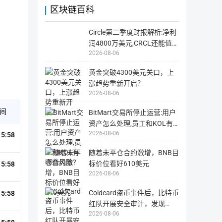
交
造
区块链百科
易
成
空投給Arbitrum用戶
11.62亿
记
不
录
必
等。
要
Circle第二季度财报解析:净利
区
的
Arbitrum生态系统中的DAO
1.13亿
块
损
润4800万美元,CRCL还能值得
站
失，
多
用
2026-08-06
投资吗?
为
户
国
需
外
自
黄金突破4300美元关口，上
网
行
站，
负
涨趋势重新开启？
国
责。
内
2026-08-06
用
户
可
间
BitMart交易所停止运营:用户
能
无
资产怎么处理,员工和KOL有
法
2026-08-06
哪些风险?
15:58
正
常
打
随着未平仓合约激增，BNB目
开
标价位看好610美元
15:58
2026-08-06
Coldcard盗币事件后，比特币
15:58
红队开展安全审计，发现
2026-08-06
4962处潜在漏洞