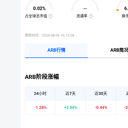
值
=
0.02%
--
6
该
币
种
占全球总市值
流通率
换
当
全
流
前
球
通
流
总
率
通
市
=（流
量
值
通
更新时间：2026-08-06 16:15:58
×
占
总
当
比
量
前
=（该
÷
币
币
最
ARB行情
ARB简
价
种
大
的
供
流
应
通
量
市
）
值
×
÷
100%
已
ARB阶段涨幅
收
录
到
的
所
24小时
近7天
近30天
有
币
种
市
-1.28%
+3.94%
-0.44%
-
值）
×
100%