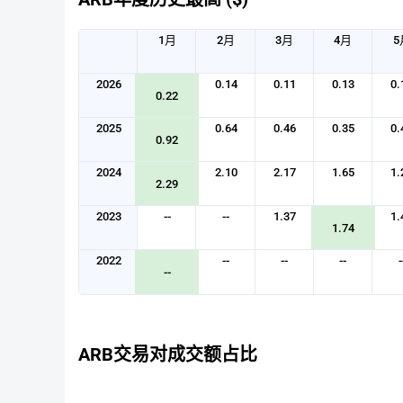
12
OKX
0.080
1月
2月
3月
4月
5
ARB/EUR
13
Bitfinex
0.079
2026
0.14
0.11
0.13
0.
ARB/USD
0.22
14
2025
Bitstamp
0.64
0.46
0.35
0.08
0.
0.92
ARB/EUR
2024
2.10
2.17
1.65
1.
15
OKX
0.08
2.29
ARB/TRY
2023
--
--
1.37
1.
1.74
16
OKX
0.0
ARB/USD
2022
--
--
--
-
--
17
CoinP
0.07
ARB/USDT
18
CEEX
0.
ARB交易对成交额占比
ARB/USDT
19
XT.COM
0.0