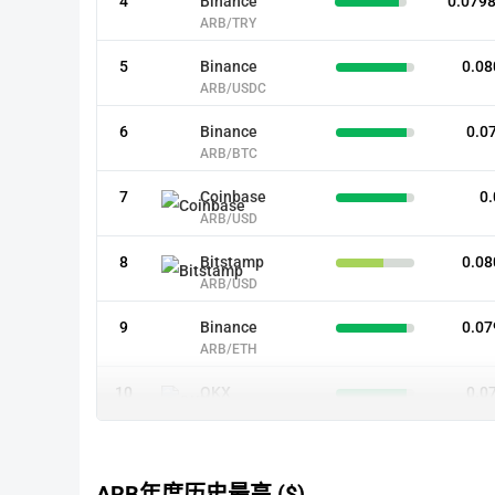
4
Binance
0.079
ARB/TRY
5
Binance
0.08
ARB/USDC
6
Binance
0.0
ARB/BTC
7
Coinbase
0.
ARB/USD
8
Bitstamp
0.08
ARB/USD
9
Binance
0.07
ARB/ETH
10
OKX
0.0
ARB/USDC
11
Bitfinex
0.079
ARB/UST
ARB年度历史最高 ($)