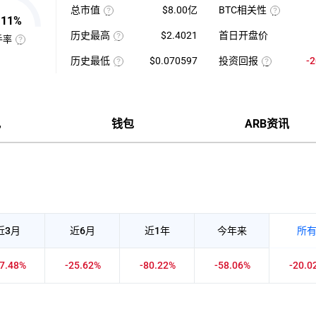
最
1
总市值
$8.00亿
BTC相关性
高-24H
日
.11%
使
最
平
使
用
低）
均
用
历史最高
$2.4021
首日开盘价
当
÷
每
近
手率
前
24H
该
分
七
换
供
最
币
钟
日
手
历史最低
$0.070597
投资回报
-
应
低
种
现
的
率
量
×
收
该
货
投
币
也
×
100【5
录
币
成
资
种
称
币
分
以
种
交
回
收
“周
种
钟
来
收
量
报
盘
转
价
更
的
录
÷
率
价
率”，
格
新
历
以
近
=（当
格，
指
一
史
来
7
前
计
况
钱包
ARB资讯
在
次】
最
的
日
币
算
一
高
历
平
价-
与
定
价
史
均
众
BTC
时
最
每
筹
的
间
低
分
价
相
内
价
钟
格）
关
市
现
÷
性，
场
货
众
越
中
成
筹
接
转
交
价
近
手
量
格
1
买
×100%
正
卖
近3月
近6月
近1年
今年来
所
相
的
关
频
度
率，
越
是
37.48%
-25.62%
-80.22%
-58.06%
-20.0
强，
反
越
映
接
流
近-1
通
负
性
相
强
关