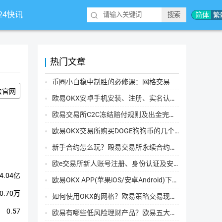
*24快讯
简体
繁
热门文章
币圈小白稳中制胜的必修课：网格交易
去官网
欧易OKX安卓手机安装、注册、实名认证、买币转账新手实操教程
欧易交易所C2C冻结赔付规则及出金完整流程
欧易OKX交易所购买DOGE狗狗币的几个方式汇总
新手合约怎么玩？殴易交易所永续合约操作步骤教程(APP/Web端)
欧e交易所新人账号注册、身份认证及安全设置教程
4.04亿
欧易OKX APP(苹果iOS/安卓Android)下载图文教程
0.70万
如何使用OKX的网格？欧易策略交易现货网格新手操作流程
0.57
欧易有哪些低风险理财产品？欧易五大低风险理财产品详细介绍