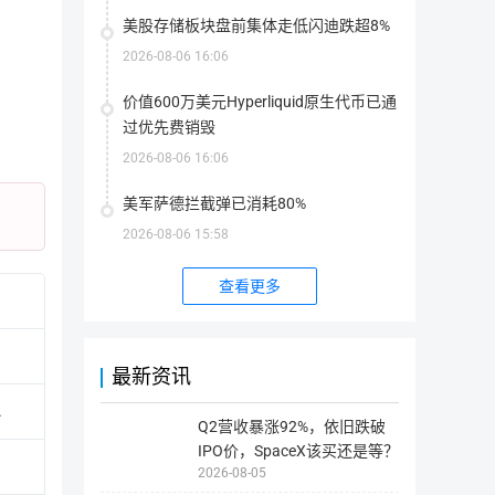
量。
简介
美股存储板块盘前集体走低闪迪跌超8%
2026-08-06 16:06
Arbitrum是一套以太坊扩展解决方案，能够实现高吞吐量、低成
价值600万美元Hyperliquid原生代币已通
Trust Channels、AnyTrust Sidechains和Arbitrrum Rollup。
过优先费销毁
ARB是Arbitrum生态系统的治理令牌。
2026-08-06 16:06
美军萨德拦截弹已消耗80%
2026-08-06 15:58
查看更多
相关链接
最新资讯
2
Q2营收暴涨92%，依旧跌破
官网地址
网站1
网站2
IPO价，SpaceX该买还是等？
2026-08-05