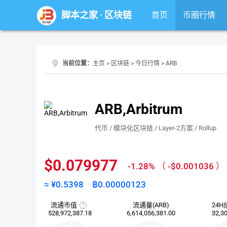
脚本之家
·
区块链
首页
币圈行情
当前位置：
主页
>
区块链
>
今日行情
> ARB
ARB,Arbitrum
代币 / 模块化区块链 / Layer-2方案 / Rollup
$0.079977
-1.28%
（
-$0.001036
）
≈ ¥
0.5398
฿
0.00000123
流通市值
流通量(ARB)
24H
流
528,972,387.18
6,614,056,381.00
32,30
通
市