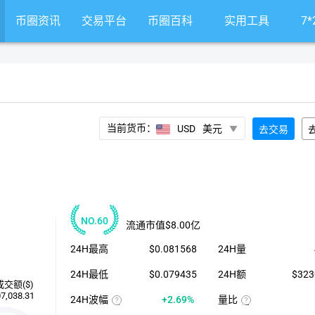
币圈资讯
交易平台
币圈百科
实用工具
7
当前货币：
USD
美元
去交易
NO.60
流通市值
$8.00亿
24H最高
$0.081568
24H量
24H最低
$0.079435
24H额
$323
成交额($)
7,038.31
24H波幅
+2.69%
量比
（24H
近