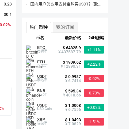
国内用户怎么用支付宝购买USDT？(欧易交易所为例)
0.23
$0.1
20.02%
热门币种
我的订阅
币名
最新价格
24H涨幅
BTC
$ 64825.9
+1.11%
比特币
¥ 437587.79
ETH
$ 1909.62
+2.22%
以太坊
¥ 12890.31
USDT
ARB简介
$ 0.9987
-0.02%
泰达币
¥ 6.7414
BNB
$ 595.34
-0.73%
有
首次发行时间
2023-03-23
币安币
¥ 4018.66
USDC
$ 1.0008
+0.02%
2%
众筹价格
--
USD Coin
¥ 6.7556
XRP
$ 1.0493
-1.51%
历史最高
$2.4（2024-01-13）
瑞波币
¥ 7.0829