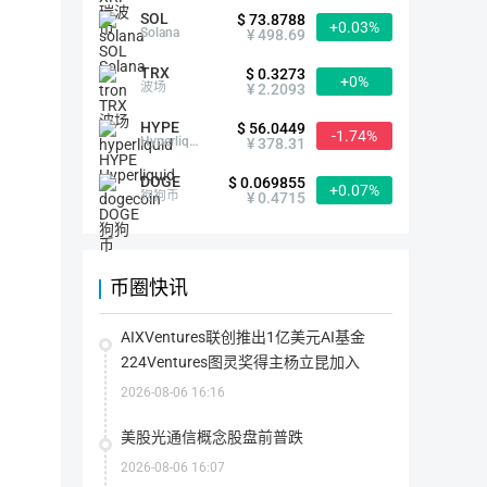
SOL
$ 73.8788
+0.03%
首次发行方式
--
Solana
¥ 498.69
TRX
$ 0.3273
+0%
最大供应量
-- ARB
波场
¥ 2.2093
指
该
HYPE
代
$ 56.0449
-1.74%
当前供应量
10,000,000,000.00 ARB
币
Hyperliquid
¥ 378.31
在
指
其
该
生
DOGE
代
$ 0.069855
+0.07%
命
流通量
6,614,056,381.00 ARB
币
狗狗币
¥ 0.4715
周
目
流
期
前
通
内
存
总
可
在
流通率
--
量：
能
的
指
流
存
所
该
通
在
币圈快讯
有
代
率
的
代
币
上架交易所
58家
=（流
最
币
目
通
大
数
前
总
数
AIXVentures联创推出1亿美元AI基金
量
在
量/
量
(包
市
最
概念分类
模块化区块链（
-1.42%
）
Lay
224Ventures图灵奖得主杨立昆加入
(包
括
场
大
括
被
上
供
被
锁
实
2026-08-06 16:16
应
销
定
际
量 
支持钱包
毁
OneKey
OKX Web3 Wallet
的)
流
）
的)
通
*100%
美股光通信概念股盘前普跌
的
BitKeep
O3
Trust Wallet
代
2026-08-06 16:07
币
总