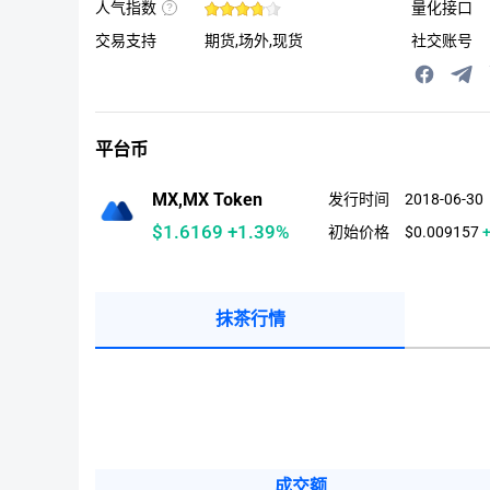
U
人气指数
量化接口
则
B
根
(
据
户
交易支持
期货,场外,现货
社交账号
站
认
内
证
关
与
注
反
数，
洗
Facebook
Teleg
交
钱
易
协
所
议
平台币
的
Facebook，
Twitter，
Reddit，
MX,MX Token
发行时间
2018-06-30
Alexa
世
$1.6169
+1.39%
初始价格
$0.009157
界
排
名
等
数
据
计
抹茶行情
算
出
来
的
热
度
指
数。
成交额
24小时成交额：
$104.139亿