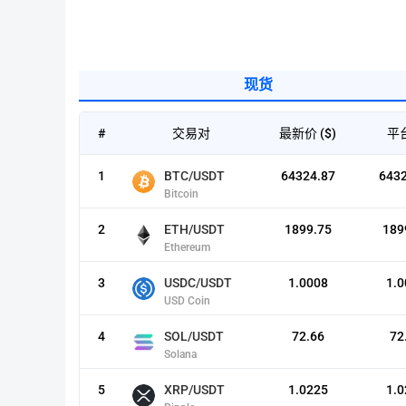
现货
#
交易对
最新价 ($)
平
1
BTC/USDT
64324.87
6432
Bitcoin
2
ETH/USDT
1899.75
189
Ethereum
3
USDC/USDT
1.0008
1.0
USD Coin
4
SOL/USDT
72.66
72
Solana
5
XRP/USDT
1.0225
1.0