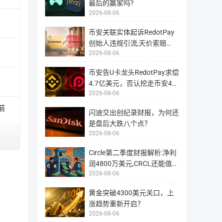
最后的赢家吗?
BTC永续
可交易 120 多种加密货币；
2026-08-06
通过押注和持有获得额外收入；
币安关联实体起诉RedotPay
联盟计划，收入最高可达受邀交易者存款的 80%。
创始人违规引流,天价索赔
ETH 指数
$1898.63
2026-08-06
4.728亿美
币安告U卡龙头RedotPay求偿
交易对
最新价 ($)
24H
MEXC的缺点
4.7亿美元，否认挖走币安47
2026-08-06
万用户
ETH/USD
1896.75
-0.58%
每笔交易 0.2% 的佣金；
ETH永续
前
闪迪交出创纪录财报，为何还
取款费用（比特币 0.0005 BTC）；
是盘后大跌八个点？
ETH/USD1
1899.4
-0.62%
不支持法定货币交易；
2026-08-06
没有 MAM 或 PAMM 账户；
资产主网占比
ETH/USDC
1898.67
-0.61%
Circle第二季度财报解析:净利
强制验证。
润4800万美元,CRCL还能值得
不支持台币、港币 P2P 交易
ETH/USDT
1898.55
-0.59%
2026-08-06
投资
ETH永续
团队透明度一般
黄金突破4300美元关口，上
高级交易功能较少
涨趋势重新开启？
2026-08-06