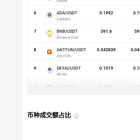
Ripple
6
ADA/USDT
0.1992
0.1
Cardano
7
BNB/USDT
591.6
59
Binance Coin
8
ANTFUN/USDT
0.043839
0.04
Ant.FUN
9
SKYAI/USDT
0.1019
0.1
SKYAI
10
HEI/USDT
0.1881
0.
Heima
11
CASHCAT/USDT
0.09284
0.0
Cash Cat
币种成交额占比
币
12
BTC/USDC
64328.27
6427
种
的
Bitcoin
成
交
额