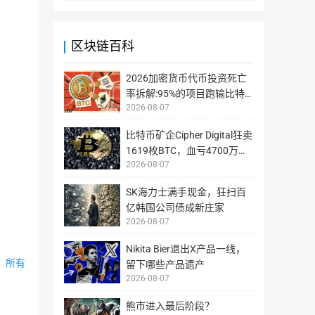
BNB 指数
$591.52
交易对
最新价 ($)
24H
区块链百科
BNB/USD1
591.46
-0.16%
2026加密货币代币投资死亡
率拆解:95%的项目跑输比特
BNB/USDC
592.21
-0.19%
2026-08-07
币,73%最终回撤超90%
比特币矿企Cipher Digital狂卖
BNB/USDT
592.4
-0.1%
1619枚BTC，血亏4700万美
BNB永续
2026-08-07
元！押注AI资料中心转型
前
SK海力士满手现金，狂扫百
更多说明
USDC 指数
$1.0006
亿韩国公司债成新庄家
2026-08-07
交易对
最新价 ($)
24H
Nikita Bier退出X产品一线，
依据来源
https://support.mexc.com/hc/en-0
所有
留下哪些产品遗产
2026-08-07
USDC/USDT
1.0002
+0%
补充说明
统计展示了交易所披露的链上钱包地
USDC永续
熊市进入最后阶段？
三方信息。本站不作任何类型的保证