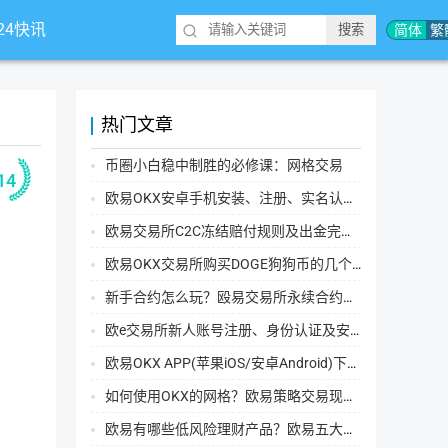
*24快讯
简体
繁
热门文章
币圈小白稳中制胜的必修课：网格交易
14
欧易OKX安卓手机安装、注册、实名认证、买币转账新手实操教程
欧易交易所C2C冻结赔付规则及出金完整流程
欧易OKX交易所购买DOGE狗狗币的几个方式汇总
新手合约怎么玩？殴易交易所永续合约操作步骤教程(APP/Web端)
欧e交易所新人账号注册、身份认证及安全设置教程
欧易OKX APP(苹果iOS/安卓Android)下载图文教程
如何使用OKX的网格？欧易策略交易现货网格新手操作流程
欧易有哪些低风险理财产品？欧易五大低风险理财产品详细介绍