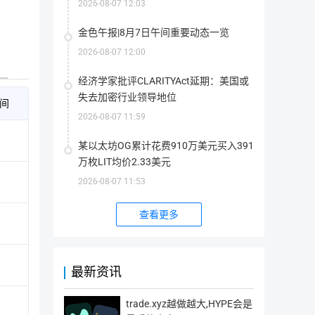
2026-08-07 12:03
金色午报|8月7日午间重要动态一览
2026-08-07 12:00
币种汇总
经济学家批评CLARITYAct延期：美国或
失去加密行业领导地位
间
#
币种
持币数量
资产价值($)
2026-08-07 11:59
BTC 指数
$64300.57
1
BTC
8938.89
5.77亿
某以太坊OG累计花费910万美元买入391
bitcoin
万枚LIT均价2.33美元
交易对
最新价 ($)
24H
MEXC交易所优缺点介绍
2026-08-07 11:53
BTC/USD
64220.1
-0.48%
资产币种占比
查看更多
BTC永续
MEXC的优点
BTC/USD1
64306.38
-0.49%
最新资讯
从产品页面到交易功能都对新手非常友好
BTC/USDC
64282.56
-0.5%
提供市场上最高的合约杠杆倍数 200 倍
trade.xyz越做越大,HYPE会是
BTC/USDT
64281.8
-0.49%
支持上千个虚拟货币