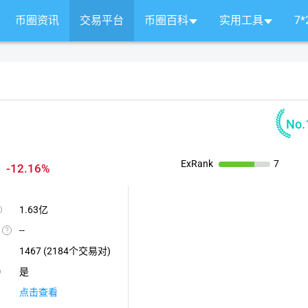
币圈资讯
交易平台
币圈百科
实用工具
7
No.
ExRank
7
-12.16%
1.63亿
统
计
--
交
一
易
般
1467 (2184个交易对)
所
指
钱
交
包
是
易
中
所
TC、
为
点击查看
TH、
YC&AML
了
SDT、
应