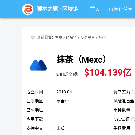
脚本之家
·
区块链
首页
币圈行情
当前位置：
主页
>
区块链
>
交易平台
> 抹茶
抹茶（Mexc）
$104.139亿
24H成交额：
成立时间
2018-04
资产实力
注册地区
塞舌尔
风险准备金
官网地址
币种数量
应用下载
KYC认证
遵
B
循
支持中文
未知
手续费用
E
K
U
规