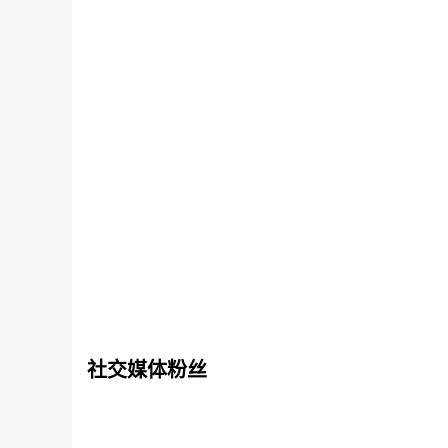
13
TRX/USDT
0.3281
0.3
占
交
TRON
易
所
总
14
XPLK/USDT
0.393
0.
成
交
xPayLink
额
的
比
15
DOGE/USDT
0.06908
0.0
例
Dogecoin
16
WXT/USDT
0.015149
0.01
WEEX Token
17
UPC/USDT
0.1346
0.1
UPCX
18
FIL/USDT
0.693
0.
Filecoin
19
EPIC/USDT
0.8673
0.8
社交媒体粉丝
Epic Chain
20
LTC/USDT
45.46
45
Litecoin