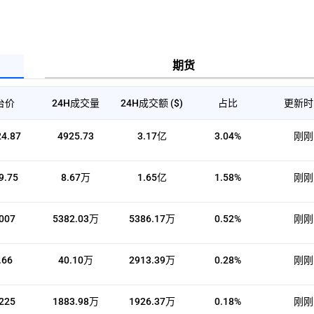
数
据
均
基
于
公
开
的
期货
第
三
⽅
信
台价
24H成交量
24H成交额 ($)
占比
更新时
息。
更
多
信
4.87
4925.73
3.17亿
3.04%
刚刚
息
可
浏
览
底
9.75
8.67万
1.65亿
1.58%
刚刚
部
“更
多
说
明”
007
5382.03万
5386.17万
0.52%
刚刚
.66
40.10万
2913.39万
0.28%
刚刚
225
1883.98万
1926.37万
0.18%
刚刚