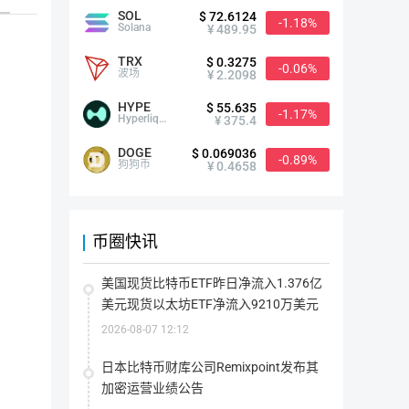
ETF交易。
SOL
$ 72.6124
-1.18%
Solana
¥ 489.95
该平台为客户提供交易和 P2P 兑换服务。该交易平台的主要专
TRX
$ 0.3275
-0.06%
波场
¥ 2.2098
（BTC）、以太坊（ETH）和Tether USD（USDT）。毫无疑问
HYPE
$ 55.635
-1.17%
Hyperliquid
¥ 375.4
DOGE
$ 0.069036
-0.89%
狗狗币
¥ 0.4658
币圈快讯
美国现货比特币ETF昨日净流入1.376亿
美元现货以太坊ETF净流入9210万美元
2026-08-07 12:12
日本比特币财库公司Remixpoint发布其
加密运营业绩公告