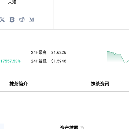
SDC、
未知
对
USD
用
合
的
约
价
穿
值
仓
风
险
设
ram
Twitter
Biyong
Reddit
Medium
置
的
)
备
用
赔
付
金
24H最高
$1.6226
+17557.53%
24H最低
$1.5946
抹茶简介
抹茶资讯
资产披露
过去7天
过去30天
过去1年