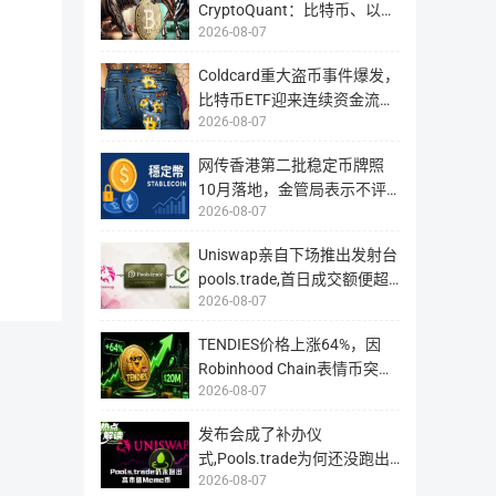
CryptoQuant：比特币、以太
缺失或错误，欢迎联系我们修正
2026-08-07
币、 XRP 巨鲸持续吸筹
XRP 指数
$1.0226
Coldcard重大盗币事件爆发，
比特币ETF迎来连续资金流
交易对
最新价 ($)
24H
2026-08-07
入，市场热议自托管转向机构
托管可能性
网传香港第二批稳定币牌照
XRP/USD
1.0212
-2.52%
10月落地，金管局表示不评
XRP永续
2026-08-07
论市场传闻
XRP/USDT
1.0224
-2.51%
Uniswap亲自下场推出发射台
XRP永续
pools.trade,首日成交额便超
2026-08-07
1.5亿美元
SOL 指数
$72.6324
TENDIES价格上涨64%，因
Robinhood Chain表情币突破
2026-08-07
2000万美元
交易对
最新价 ($)
24H
发布会成了补办仪
SOL/USD
72.55
-0.9%
式,Pools.trade为何还没跑出
2026-08-07
高市值Meme币?
前