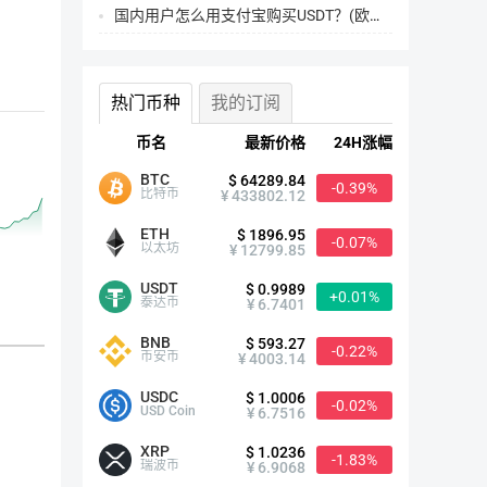
国内用户怎么用支付宝购买USDT？(欧易交易所为例)
热门币种
我的订阅
币名
最新价格
24H涨幅
BTC
$ 64289.84
-0.39%
比特币
¥ 433802.12
ETH
$ 1896.95
-0.07%
以太坊
¥ 12799.85
USDT
$ 0.9989
+0.01%
泰达币
¥ 6.7401
BNB
$ 593.27
-0.22%
币安币
¥ 4003.14
MEXC中文名抹茶交易所成功打造了数字资产一站式交易服务，能
USDC
$ 1.0006
-0.02%
USD Coin
¥ 6.7516
面，MEXC组建了业内顶尖的技术团队，同时与多家业内顶尖安
XRP
$ 1.0236
-1.83%
MEXC成立于2018年4月，是一站式加密货币交易平台，支持16
瑞波币
¥ 6.9068
所有
总资产价值：
$5.77亿
-0.15%