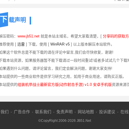
下
载声明
 解压密码：
www.jb51.net
就是本站主域名，希望大家看清楚，[
分享码的获取方
推荐使用 [
迅雷
] 下载，使用 [
WinRAR v5
] 以上版本解压本站软件。
 如果这个软件总是不能下载的请在评论中留言,我们会尽快修复，谢谢!
 下载本站资源，如果服务器暂不能下载请过一段时间重试!或者多试试几个下载
 如果遇到什么问题，请评论留言，我们定会解决问题，谢谢大家支持!
 本站提供的一些商业软件是供学习研究之用，如用于商业用途，请购买正版。
 本站提供的
组装机甲战士最新官方版(动作射击手游) v1.0 安卓手机版
资源来源
于我们
广告合作
联系我们
免责声明
网站地图
投诉建议
在线
-
-
-
-
-
-
©CopyRight 2006-
2026
JB51.Net