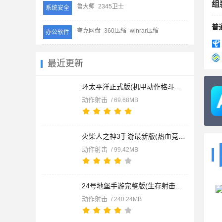
组
鲁大师
2345卫士
系统安全
普
夸克网盘
360压缩
winrar压缩
办公软件
最近更新
环太平洋正式版(机甲动作格斗游戏) Pacific Rim v1.7.0 安卓版
动作射击
/ 69.68MB
火柴人之神3手游最新版(热血竞技冒险游戏) God of Stickman 3 v1
动作射击
/ 99.42MB
24号地堡手游完整版(生存射击游戏) Bunker 24 v1.1.0 安卓版
动作射击
/ 240.24MB