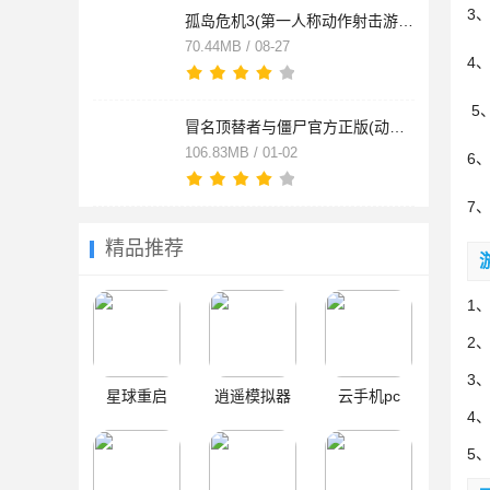
3
孤岛危机3(第一人称动作射击游戏) v2.6.8 最新安卓版
70.44MB / 08-27
4
5
冒名顶替者与僵尸官方正版(动作射击手游) v1.2.9 安卓手机版
106.83MB / 01-02
6
7
精品推荐
1
2
3
星球重启
逍遥模拟器
云手机pc
4
5