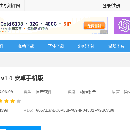
主机测评网
登录/注册
广告 商业广告，理
软件
驱动下载
字体下载
源码下载
游戏下载
1.0 安卓手机版
5-06-09
类型：
国产软件
类别：
动作射击
语言：
简
4399
MD5：
605A13ABC0A8BFA594F04832FA9BCA88