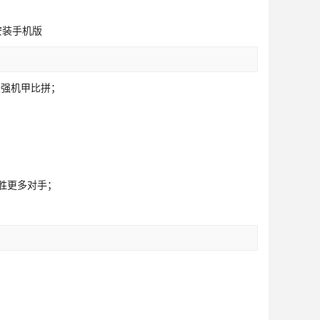
最强机甲比拼；
；
胜更多对手；
；