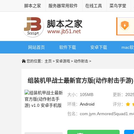
脚本之家
服务器常用软件
在线工具
菜鸟学堂
网站首页
软件下载
安卓下载
mac
您的位置：
主页
>
安卓游戏
>
动作射击
>
组装机甲战士最新官方版(动作射击手游) v
大小：
105MB
更新：
202
环境：
Android
评分：
包名：
com.jym.ArmoredSquad1.m