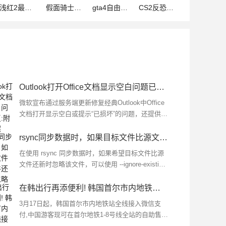
浅红2最新版(战争射击类手游) 易红2 Easy Red 2 v1.6.8 安卓手
假面骑士巅峰乱斗中文官方版(动作格斗类游戏) for Android v2.10
gta4自由城之章官方正版(动作冒险手游) v2.10.0 安卓版
CS2反恐精英2(第一人称射击游戏) v2.10.0 安卓手机版
Outlook打开Office文档显示空白问题已修复:附备用方案
微软宣布通过服务端更新修复经典Outlook中Office
文档打开显示空白或提示“已损坏”的问题，还提供了
备用方案,管理员可以通过添加特定的注册表项来规
避该错误...
rsync同步数据时，如果目标文件比源文件还新，则忽略该文件
在使用 rsync 同步数据时，如果希望目标文件比源
文件还新时忽略该文件，可以使用 --ignore-existing
选项来实现,这个选项会跳过目标位置已经存在的文
件，即使源文件比目标...
在韩出行再添便利! 韩国首尔市内地铁全线接入微信支付
3月17日起，韩国首尔市内地铁站全线接入微信支
付,中国游客现可在首尔地铁1-8号线全站的自助售票
机上直接使用微信支付购票，享受便捷的出行体