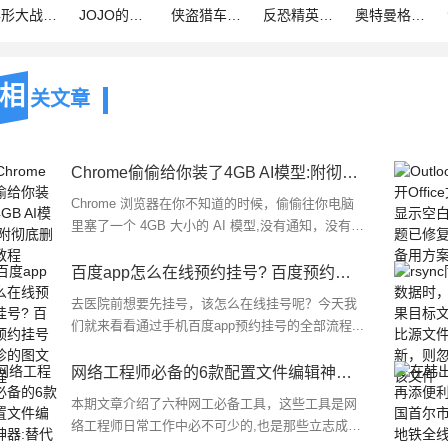
026最新版(动作射击手游) Aliens vs Predator
JOJO的奇幻冒险群星之战重制版中文版(2D横版街机格斗游戏) v2.10
侠盗猎车手5中文版(动作冒险游戏) v2.10.0 免费安卓版
反恐精英cs1.6(第一人称枪战射击游戏) v2.10.0 安卓手机版
奥特曼格斗进化3手机版最新版(动作格斗类手游) v2.10.0 安卓版
相
关文章
Chrome偷偷给你装了4GB AI模型:附彻底删除教程
Chrome 浏览器在你不知道的时候，偷偷往你电脑
里塞了一个 4GB 大小的 AI 模型,没有通知，没有弹
窗，也没问你要不要，下面我们就来看看彻底删除
方法...
百度app怎么在线预约挂号? 百度预约挂号就诊的图文教程
去医院前想要先挂号，该怎么在线挂号呢？今天我
们就来看看通过手机百度app预约挂号的全部流程...
网络工程师必备的6款配置文件编辑神器:替代Notepad++!
本期文章介绍了六种网工必备工具，这些工具是网
络工程师日常工作中必不可少的,也是那些立志成为
网络工程师的人应该熟悉的...