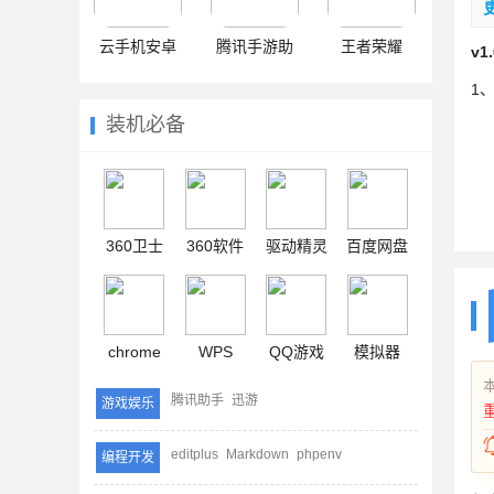
云手机安卓
腾讯手游助
王者荣耀
v1
手
1
装机必备
360卫士
360软件
驱动精灵
百度网盘
chrome
WPS
QQ游戏
模拟器
腾讯助手
迅游
游戏娱乐
editplus
Markdown
phpenv
编程开发