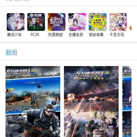
FC26
魔法少女
咒语旅团
主播女孩
朋友收集
千恋万花
交
截图