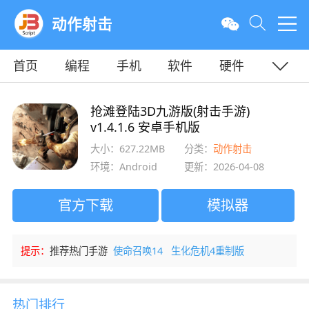
动作射击
首页
编程
手机
软件
硬件
教程
平面
服务器
抢滩登陆3D九游版(射击手游)
v1.4.1.6 安卓手机版
大小：627.22MB
分类：
动作射击
环境：Android
更新：2026-04-08
官方下载
模拟器
提示：
推荐热门手游
使命召唤14
生化危机4重制版
热门排行