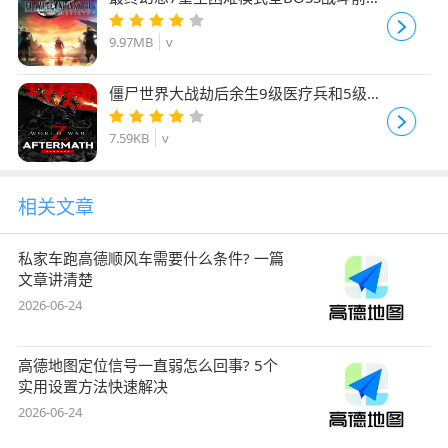
档 免费版
9.97MB
v
僵尸世界大战劫后余生9级医疗兵和5级枪
手存档 免费版
7.59KB
v
相关文章
私家车跑高德顺风车需要什么条件? 一篇
文章讲清楚
2026-06-24
高德地图定位信号一直弱怎么回事? 5个
实用设置方法快速解决
2026-06-24