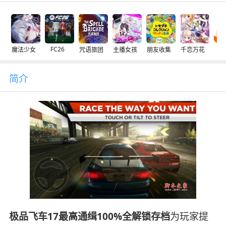
FC26
魔法少女
咒语旅团
主播女孩
朋友收集
千恋万花
交
简介
极品飞车17最高通缉100%全解锁存档
为玩家提