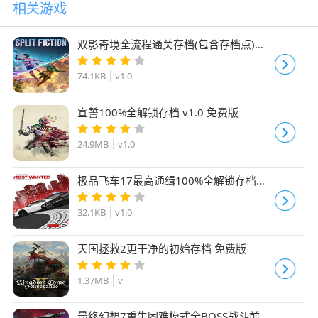
相关游戏
双影奇境全流程通关存档(包含存档点)
v1.0 免费版
74.1KB
v1.0
宣誓100%全解锁存档 v1.0 免费版
24.9MB
v1.0
极品飞车17最高通缉100%全解锁存档
v1.0 免费版
32.1KB
v1.0
天国拯救2更干净的初始存档 免费版
1.37MB
v
最终幻想7重生困难模式全BOSS战斗前存