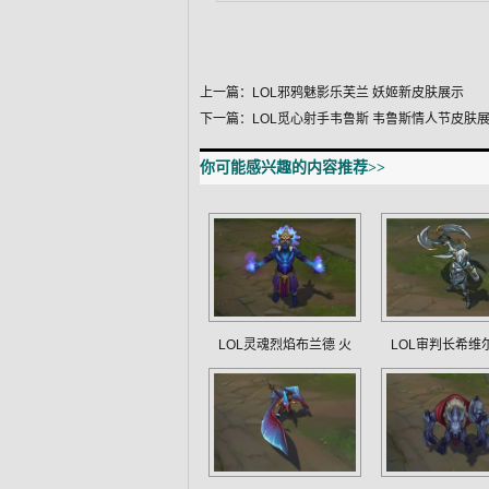
上一篇：
LOL邪鸦魅影乐芙兰 妖姬新皮肤展示
下一篇：
LOL觅心射手韦鲁斯 韦鲁斯情人节皮肤
你可能感兴趣的内容推荐>>
LOL灵魂烈焰布兰德 火
LOL审判长希维