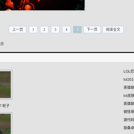
上一页
1
2
3
4
5
下一页
阅读全文
展示
LOL
lol
英雄联
lol
英雄联
尔 轮子
钢铁审
源代码
丽桑卓