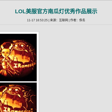
LOL美服官方南瓜灯优秀作品展示
11-17 16:53:25 | 来源：互联网 | 作者：佚名