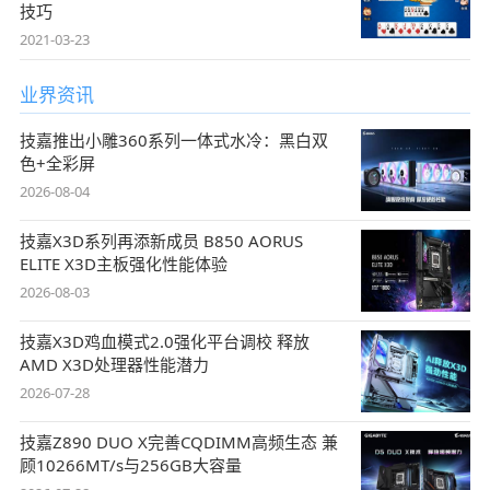
技巧
2021-03-23
业界资讯
技嘉推出小雕360系列一体式水冷：黑白双
色+全彩屏
2026-08-04
技嘉X3D系列再添新成员 B850 AORUS
ELITE X3D主板强化性能体验
2026-08-03
技嘉X3D鸡血模式2.0强化平台调校 释放
AMD X3D处理器性能潜力
2026-07-28
技嘉Z890 DUO X完善CQDIMM高频生态 兼
顾10266MT/s与256GB大容量