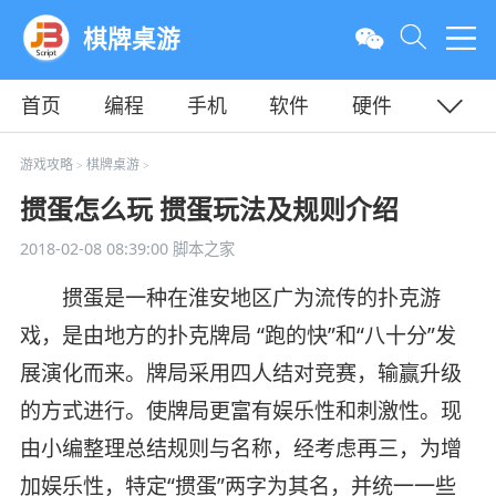
棋牌桌游
首页
编程
手机
软件
硬件
教程
平面
服务器
游戏攻略
棋牌桌游
>
>
掼蛋怎么玩 掼蛋玩法及规则介绍
2018-02-08 08:39:00
脚本之家
掼蛋是一种在淮安地区广为流传的扑克游
戏，是由地方的扑克牌局 “跑的快”和“八十分”发
展演化而来。牌局采用四人结对竞赛，输赢升级
的方式进行。使牌局更富有娱乐性和刺激性。现
由小编整理总结规则与名称，经考虑再三，为增
加娱乐性，特定“掼蛋”两字为其名，并统一一些