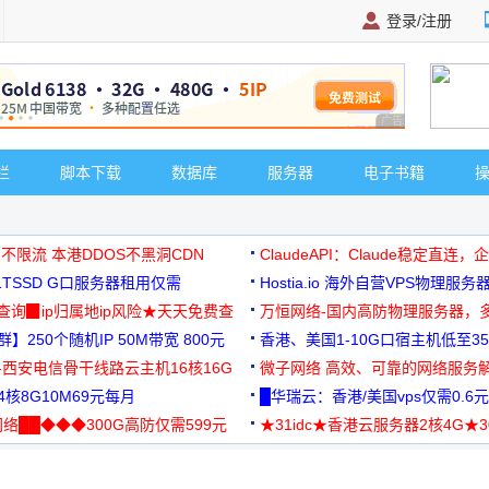
登录/注册
广告 商业广告，理
栏
脚本下载
数据库
服务器
电子书籍
 不限流 本港DDOS不黑洞CDN
ClaudeAPI：Claude稳定直连
G1TSSD G口服务器租用仅需
Hostia.io 海外自营VPS物理服务
可免费测试
址查询▉ip归属地ip风险★天天免费查
万恒网络-国内高防物理服务器，
】250个随机IP 50M带宽 800元
99元/月起
香港、美国1-10G口宿主机低至35
-西安电信骨干线路云主机16核16G
微子网络 高效、可靠的网络服务
核8G10M69元每月
█华瑞云：香港/美国vps仅需0.6元
络██◆◆◆300G高防仅需599元
★31idc★香港云服务器2核4G★
用◆