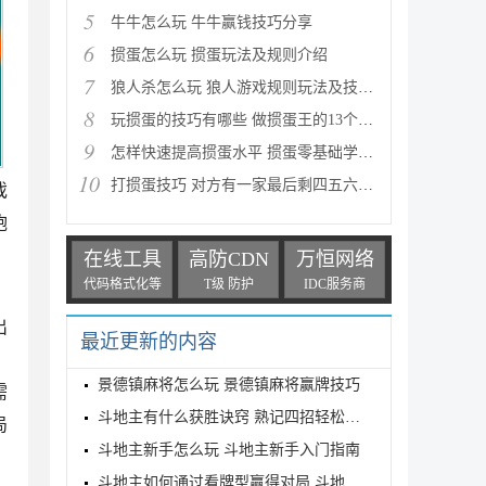
5
牛牛怎么玩 牛牛赢钱技巧分享
6
掼蛋怎么玩 掼蛋玩法及规则介绍
7
狼人杀怎么玩 狼人游戏规则玩法及技巧分享
8
玩掼蛋的技巧有哪些 做掼蛋王的13个技巧分享
9
怎样快速提高掼蛋水平 掼蛋零基础学习技巧分享
10
打掼蛋技巧 对方有一家最后剩四五六张牌的应对方法
戏
炮
、
在线工具
高防CDN
万恒网络
代码格式化等
T级 防护
IDC服务商
出
最近更新的内容
景德镇麻将怎么玩 景德镇麻将赢牌技巧
需
斗地主有什么获胜诀窍 熟记四招轻松取胜
局
斗地主新手怎么玩 斗地主新手入门指南
斗地主如何通过看牌型赢得对局 斗地主获胜技巧