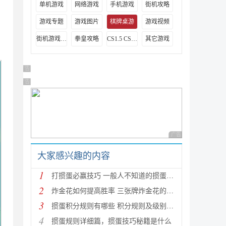
单机游戏
网络游戏
手机游戏
街机攻略
，
游戏专题
游戏图片
棋牌桌游
游戏视频
街机游戏出招表
拳皇攻略
CS1.5 CS1.6攻略
其它游戏
广告 商业广告，理性选择
广告 商业广告，理性选择
广告 商业广告，理性
大家感兴趣的内容
1
打掼蛋必赢技巧 一般人不知道的掼蛋技巧
2
炸金花如何提高胜率 三张牌炸金花的必胜口诀一览
3
掼蛋积分规则有哪些 积分规则及级别介绍
4
掼蛋规则详细篇，掼蛋技巧秘籍是什么