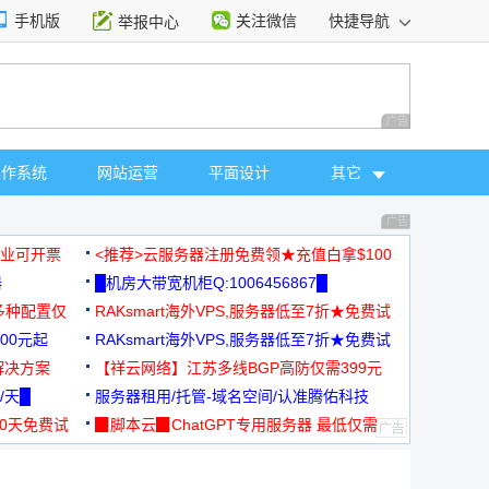
手机版
关注微信
快捷导航
举报中心
性选择
广告 商业广告，理
操作系统
网站运营
平面设计
其它
广告 商业广告，理
，企业可开票
<推荐>云服务器注册免费领★充值白拿$100
器
█机房大带宽机柜Q:1006456867█
多种配置仅
RAKsmart海外VPS,服务器低至7折★免费试
00元起
用★
RAKsmart海外VPS,服务器低至7折★免费试
解决方案
用★
【祥云网络】江苏多线BGP高防仅需399元
/天█
服务器租用/托管-域名空间/认准腾佑科技
30天免费试
▉脚本云▉ChatGPT专用服务器 最低仅需
19元/月