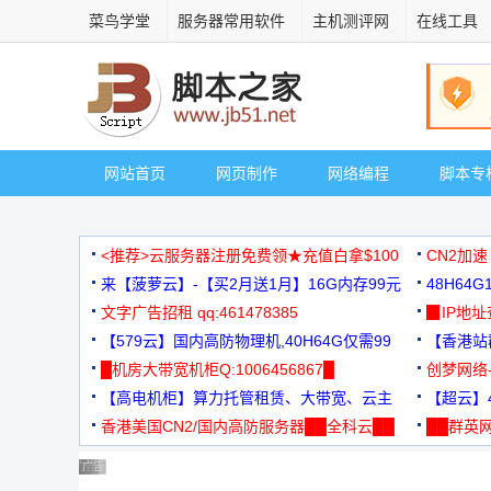
菜鸟学堂
服务器常用软件
主机测评网
在线工具
网站首页
网页制作
网络编程
脚本专
<推荐>云服务器注册免费领★充值白拿$100
CN2加速
来【菠萝云】-【买2月送1月】16G内存99元
48H64
文字广告招租 qq:461478385
3000+
▉IP地
【579云】国内高防物理机,40H64G仅需99
【香港站群
元
█机房大带宽机柜Q:1006456867█
创梦网络
【高电机柜】算力托管租赁、大带宽、云主
88元/月
【超云】4
机
香港美国CN2/国内高防服务器██全科云██
██群英网
◆◆◆
广告 商业广告，理性选择
广告 商业广告，理性选择
广告 商业广告，理性选择
广告 商业广告，理性选择
广告 商业广告，理性选择