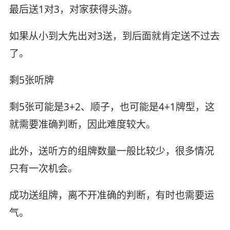
最后送1对3，对家获得头游。
如果从小到大先出对3送，到后面就肯定送不过去
了。
剩5张听牌
剩5张可能是3+2、顺子，也可能是4+1牌型，这
就需要准确判断，因此难度较大。
此外，送听方的组牌数量一般比较少，很多情况
只有一次机会。
成功送组牌，离不开准确的判断，有时也需要运
气。