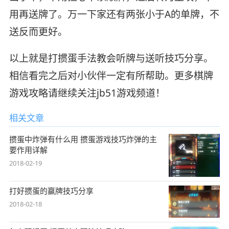
用再送牌了。万一下家还有两张小于A的单牌，不
送反而更好。
以上就是打掼蛋手法教会听牌与送听技巧分享。
相信看完之后对小伙伴一定有所帮助。更多棋牌
游戏攻略请继续关注jb51游戏频道！
相关文章
掼蛋中炸弹有什么用 掼蛋游戏技巧炸弹的主
要作用详解
2018-02-19
打好掼蛋的赢牌技巧分享
2018-02-18