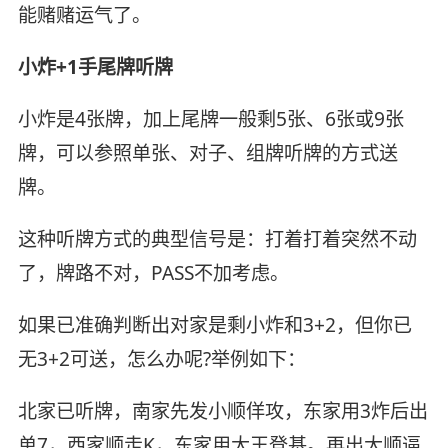
能赌赌运气了。
小炸+1手尾牌听牌
小炸是4张牌，加上尾牌一般剩5张、6张或9张
牌，可以参照单张、对子、组牌听牌的方式送
牌。
这种听牌方式的典型信号是：打着打着突然不动
了，牌路不对，PASS不加考虑。
如果已准确判断出对家是剩小炸和3+2，但你已
无3+2可送，怎么办呢?举例如下：
北家已听牌，南家先发小顺佯攻，东家用3炸后出
单7，西家顺走K，东家用大王登基。再出大顺逼