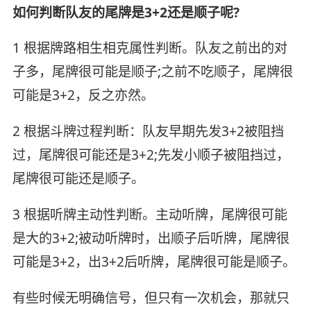
如何判断队友的尾牌是3+2还是顺子呢?
1 根据牌路相生相克属性判断。队友之前出的对
子多，尾牌很可能是顺子;之前不吃顺子，尾牌很
可能是3+2，反之亦然。
2 根据斗牌过程判断：队友早期先发3+2被阻挡
过，尾牌很可能还是3+2;先发小顺子被阻挡过，
尾牌很可能还是顺子。
3 根据听牌主动性判断。主动听牌，尾牌很可能
是大的3+2;被动听牌时，出顺子后听牌，尾牌很
可能是3+2，出3+2后听牌，尾牌很可能是顺子。
有些时候无明确信号，但只有一次机会，那就只