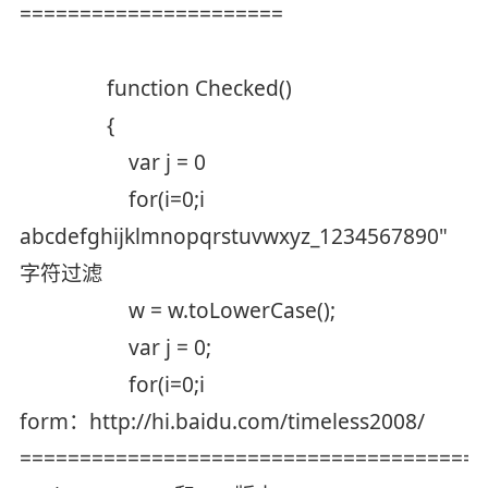
======================
function Checked()
{
var j = 0
for(i=0;i
abcdefghijklmnopqrstuvwxyz_1234567890"
字符过滤
w = w.toLowerCase();
var j = 0;
for(i=0;i
form：http://hi.baidu.com/timeless2008/
=======================================