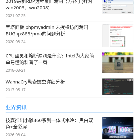
2019最新RDP远程桌面漏洞官方补丁(针对
win2003、win2008)
2021-07-25
宝塔面板 phpmyadmin 未授权访问漏洞
BUG ip:888/pma的问题分析
2020-08-24
CPU幽灵和熔断漏洞是什么？Intel为大家简
单易懂的科普了一番
2018-03-21
WannaCry勒索蠕虫详细分析
2017-05-17
业界资讯
技嘉推出小雕360系列一体式水冷：黑白双
色+全彩屏
2026-08-04