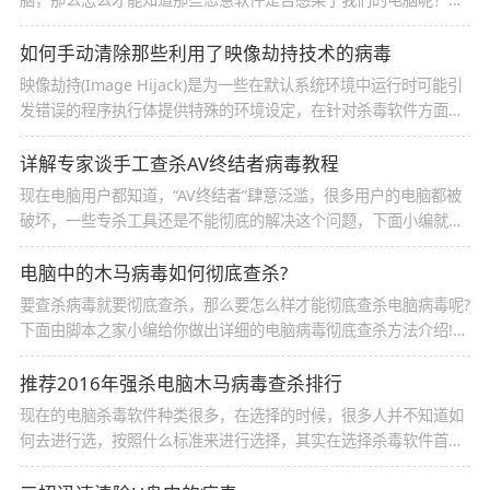
起来看看吧
如何手动清除那些利用了映像劫持技术的病毒
映像劫持(Image Hijack)是为一些在默认系统环境中运行时可能引
发错误的程序执行体提供特殊的环境设定，在针对杀毒软件方面，
OSO病毒还采用了一种新技术就是映像劫持，通过这种技术就可以
将杀毒软件置于死地
详解专家谈手工查杀AV终结者病毒教程
现在电脑用户都知道，“AV终结者”肆意泛滥，很多用户的电脑都被
破坏，一些专杀工具还是不能彻底的解决这个问题，下面小编就为
大家介绍一下专家谈手工查杀AV终结者病毒教程，需要的朋友快来
看看吧
电脑中的木马病毒如何彻底查杀?
要查杀病毒就要彻底查杀，那么要怎么样才能彻底查杀电脑病毒呢?
下面由脚本之家小编给你做出详细的电脑病毒彻底查杀方法介绍!希
望对你有帮助
推荐2016年强杀电脑木马病毒查杀排行
现在的电脑杀毒软件种类很多，在选择的时候，很多人并不知道如
何去进行选，按照什么标准来进行选择，其实在选择杀毒软件首先
要看杀毒能力，其次可以根据杀毒软件的功能来进行判定排名，下