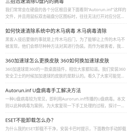
面就和大家一起来分析一下2016年的杀毒软件排行
三招迅速清除U盘内的病毒
我们常常会在硬盘的各个分区根目录下面看到“Autorun.inf”这样的
文件，并且用鼠标双击磁盘分区图标时，往往无法打开对应分区窗
口;遭遇类似上述现象时，那几乎就能断定本地计算机系统已经感染
了近来非常猖獗的闪盘病毒，这种病毒一般通过“Autorun.inf”文件
如何快速清除系统中的木马病毒 木马病毒清除
进行传播。
黑客入侵后要做的事就是上传木马后门，为了能够让上传的木马不
被发现，他们会想尽种种方法对其进行伪装。而作为被害者，我们
又该如何识破伪装，将系统中的木马统统清除掉呢！
360加速球怎么更换皮肤 360如何换加速球皮肤
360加速球是360的一款桌面插件，相信大家都知道。我们安装360
安全卫士的时候加加速球的皮肤的是默认的。看久了大家可能觉得
不喜欢，下面小编就为大家介绍一下360加速球如何更换皮肤
Autorun.inf U盘病毒手工解决方法
一种U盘病毒较为常见，即利用Aurorun.inf传播的U盘病毒。本文
则以此种病毒为案例，为大家复现一下手工处理的过程，探讨一下
手工处理的思路。
ESET不能卸载怎么办？
为什么我的ESET卸载不干净，安装卡巴时提示，下面教你手动卸载