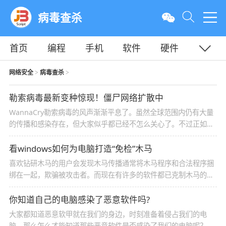
病毒查杀
首页
编程
手机
软件
硬件
教程
平面
服务器
网络安全
病毒查杀
>
>
勒索病毒最新变种惊现！僵尸网络扩散中
WannaCry勒索病毒的风声渐渐平息了。虽然全球范围内仍有大量
的传播和感染存在，但大家似乎都已经不怎么关心了。不过正如地
震之后的余震，病毒传播过程中一般都会出现新的变种，危害往往
更大，所以警惕是不能放松的
看windows如何为电脑打造“免检”木马
喜欢钻研木马的用户会发现木马传播通常将木马程序和合法程序捆
绑在一起，欺骗被攻击者。而现在有许多的软件都已克制木马的传
播了，一起来看看吧
你知道自己的电脑感染了恶意软件吗?
大家都知道恶意软甲就在我们的身边，时刻准备着侵占我们的电
脑，那么怎么才能知道那些恶意软件是否感染了我们的电脑呢？一