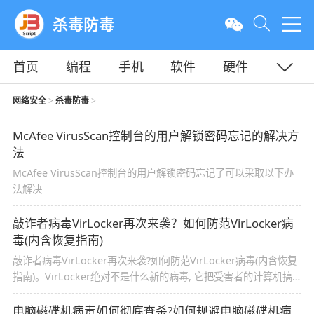
杀毒防毒
首页
编程
手机
软件
硬件
教程
平面
服务器
网络安全
杀毒防毒
>
>
McAfee VirusScan控制台的用户解锁密码忘记的解决方
法
McAfee VirusScan控制台的用户解锁密码忘记了可以采取以下办
法解决
敲诈者病毒VirLocker再次来袭？如何防范VirLocker病
毒(内含恢复指南)
敲诈者病毒VirLocker再次来袭?如何防范VirLocker病毒(内含恢复
指南)。VirLocker绝对不是什么新的病毒, 它把受害者的计算机搞
得一团糟已多达数年
电脑磁碟机病毒如何彻底查杀?如何规避电脑磁碟机病