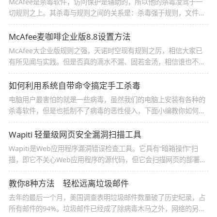
McAfee是杀毒软件，访问保护是辅助的，所以他的杀毒凌驾于一
切规则之上。其杀毒与规则之间的关系是：杀毒强于规则，文件规
则强于注册表规则，注册表规则强于端口规则，但四者各有所长，
相互配合，才能发挥它的综合能力
McAfee麦咖啡企业版8.8设置方法
McAfee大企业版规则之强，天诺时空现有规则之厉，相信大家已
有所见闻与实践。但是否真的滴水不漏、固若金汤，相信谁也不敢
妄言。本教程力图充分利用咖啡规则现有语法特点，引导有一定基
础的新手和有兴趣的朋友构筑一个防范严密、高效放心的规则
如何利用系统自带命令搞定手工杀毒
电脑用户最害怕的就是一些病毒，虽然我们的电脑上安装有各种的
杀毒软件，但是也抵制不了病毒的恶性侵入，下面小编教你如何自
己亲自动手来用系统自带的工具绞杀病毒，快来看看吧
Wapiti 轻量级网页安全漏洞扫描工具
Wapiti是Web应用程序漏洞错误检查工具。它具有“暗箱操作”扫
描，即它不关心Web应用程序的源代码，但它会扫描网页的部署，
寻找使其能够注入数据的脚本和格式。它用于检测网页，看脚本是
否脆弱的
教你8种方法 轻松远离垃圾邮件
去年的最后一个月，美国调查表明垃圾邮件数量破了历史纪录，占
所有邮件的94%。垃圾邮件已经成了除病毒木马之外，网络的另一