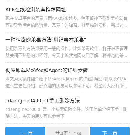
大“公害”。本文整理了十种对付垃圾邮件的方法，让我们来看一
下，因为是国外网站，是否符合我国情况还需斟酌。
APK在线检测杀毒推荐网址
现在安卓平台的恶意应用APK越来越多，稍不留神下载到手机就有
可能导致后台偷跑流量、恶意广告弹窗，甚至窃取隐私。所以对于
移动端智能设备的安全问题同样要重视起来。下面脚本之家的小编
就来提供几个比较主流的针对Android应用的在线查毒网站，供大
一种神奇的杀毒方法“用记事本杀毒”
家参考。
使用杀毒的方法都是用一般的操作，比如杀毒软件、打开进程管理
器关闭不熟悉的进程等。今天小编就为网友们了解一种神奇的杀毒
方法，那就是记事本杀毒，感兴趣的朋友不要错过
彻底卸载McAfee和Agent的详细步骤
本文为大家详细介绍下McAfee和Agent的详细卸载步骤以及CMA
这么重要性介绍，感兴趣的朋友可以参考下哈，希望对大家有所帮
助
cdaengine0400.dll 手工删除方法
cdaengine0400.dll是一个病毒危险文件，这里简单介绍下手工删
除方法，需要的朋友可以参考下
上一页
下一页
共4页：
1
/
4