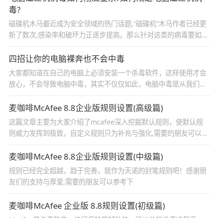
毒?
磁碟机木马最近成为安全领域的热门话题,“磁碟机”木马作者已经更
新了数次,感染率和破坏力正逐步提高。那么针对这类的病毒要如何
才能彻底的查杀呢。这类病毒不是以下载器为目的的，那么又要如
何规避呢。下面我们一起来学习吧
四招让你的电脑裸奔也不会中毒
大家都知道在自己的电脑上必须安装一个杀毒软件，这样使用才会
放心，不会导致电脑中毒，其实不仅仅如此，电脑中毒是从我们使
用电脑的习惯上来的，一起来看看电脑裸奔也不会中毒的技巧吧
麦咖啡McAfee 8.8企业版规则设置(高级篇)
这篇文章主要为大家介绍了mcafee深入挖掘默认规则，使默认规
则威力发挥到极致，自定义规则只为补充与强化,需要的朋友可以参
考下
麦咖啡McAfee 8.8企业版规则设置(中级篇)
规则已经完全超越，趋于完善，就作为天诺的封笔规则吧！感谢朋
友们的支持与厚爱,需要的朋友可以参考下
麦咖啡McAfee 企业版 8.8规则设置(初级篇)