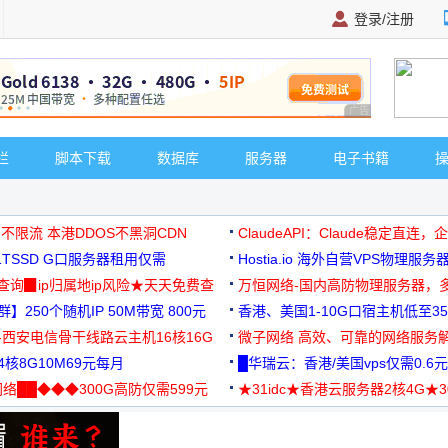
登录/注册
广告 商业广告，理
栏
脚本下载
数据库
服务器
电子书籍
 不限流 本港DDOS不黑洞CDN
ClaudeAPI：Claude稳定直连
G1TSSD G口服务器租用仅需
Hostia.io 海外自营VPS物理服务
可免费测试
址查询▉ip归属地ip风险★天天免费查
万恒网络-国内高防物理服务器，
】250个随机IP 50M带宽 800元
99元/月起
香港、美国1-10G口宿主机低至35
-西安电信骨干线路云主机16核16G
微子网络 高效、可靠的网络服务
核8G10M69元每月
█华瑞云：香港/美国vps仅需0.6元
络██◆◆◆300G高防仅需599元
★31idc★香港云服务器2核4G★
用◆