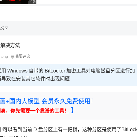
广告 商业广告，理性选择
，理性选择
理性选择
系统分区
的解决方法
itong
我要评论
ndows 自带的 BitLocker 加密工具对电脑磁盘分区进行加
而导致在安装其它软件时出现问题
rney绘画+国内大模型 会员永久免费使用！
】
翻身，你先需要一个靠谱的工具！
中可以看到当前 D 盘分区上有一把锁，这种分区是使用了BitLock