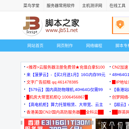
菜鸟学堂
服务器常用软件
主机测评网
在线工具
网站首页
网页制作
网络编程
脚本专
<推荐>云服务器注册免费领★充值白拿$100
CN2加速
来【菠萝云】-【买2月送1月】16G内存99元
48H64
文字广告招租 qq:461478385
3000+
▉IP地
【579云】国内高防物理机,40H64G仅需99
【香港站群
元
█机房大带宽机柜Q:1006456867█
创梦网络
【高电机柜】算力托管租赁、大带宽、云主
88元/月
【超云】4
机
香港美国CN2/国内高防服务器██全科云██
██群英网
◆◆◆
广告 商业广告，理性选择
广告 商业广告，理性选择
广告 商业广告，理性选择