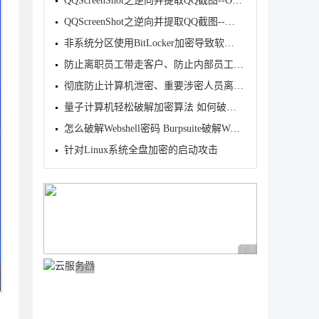
QQScreenShot之逆向并提取QQ截图--OCR和其他功能
QQScreenShot之逆向并提取QQ截图--基本功能
非系统分区使用BitLocker加密导致软件无法安装的解决
防止离职员工带走客户、防止内部员工泄密、避免华为员
彻底防止计算机泄密、重要涉密人员离职泄密、涉密人员
量子计算机轻松破解加密算法 如何破解加密算法?
怎么破解Webshell密码 Burpsuite破解Webshell密码图文
针对Linux系统全盘加密的启动攻击
广告 商业广告，理性
广告 商业广告，理性选择