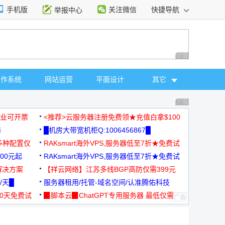
手机版
关注微信
快捷导航
举报中心
性选择
广告 商业广告，理
操作系统
网站运营
平面设计
其它
广告 商业广告，理
，企业可开票
<推荐>云服务器注册免费领★充值白拿$100
器
█机房大带宽机柜Q:1006456867█
多种配置仅
RAKsmart海外VPS,服务器低至7折★免费试
00元起
用★
RAKsmart海外VPS,服务器低至7折★免费试
解决方案
用★
【祥云网络】江苏多线BGP高防仅需399元
/天█
服务器租用/托管-域名空间/认准腾佑科技
30天免费试
▉脚本云▉ChatGPT专用服务器 最低仅需
19元/月