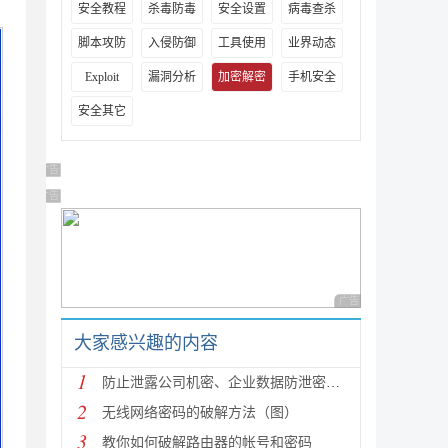
安全教程
杀毒防毒
安全设置
病毒查杀
脚本攻防
入侵防御
工具使用
业界动态
Exploit
漏洞分析
加密解密
手机安全
安全其它
广告 商业广告，理性选择
广告 商业广告，理性选择
广告 商业广告，理性
大家感兴趣的内容
1
防止泄露公司机密、企业数据防泄密软件排名、电脑文件
2
无线网络密码的破解方法（图）
3
教你如何破解路由器的帐号和密码