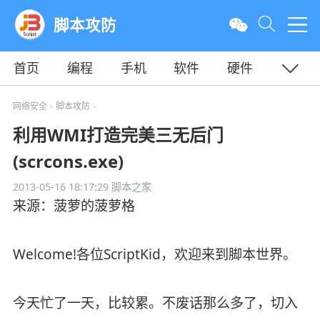
脚本攻防
首页
编程
手机
软件
硬件
教程
平面
服务器
网络安全
脚本攻防
>
>
利用WMI打造完美三无后门
(scrcons.exe)
2013-05-16 18:17:29
脚本之家
来源：菠萝的菠萝格
Welcome!各位ScriptKid，欢迎来到脚本世界。
今天忙了一天，比较累。不废话那么多了，切入