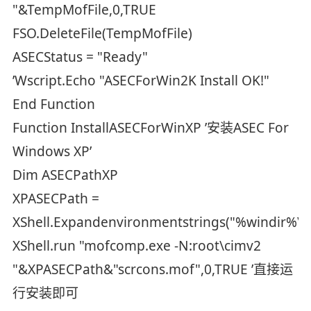
"&TempMofFile,0,TRUE
FSO.DeleteFile(TempMofFile)
ASECStatus = "Ready"
’Wscript.Echo "ASECForWin2K Install OK!"
End Function
Function InstallASECForWinXP ’安装ASEC For
Windows XP’
Dim ASECPathXP
XPASECPath =
XShell.Expandenvironmentstrings("%windir%\
XShell.run "mofcomp.exe -N:root\cimv2
"&XPASECPath&"scrcons.mof",0,TRUE ’直接运
行安装即可