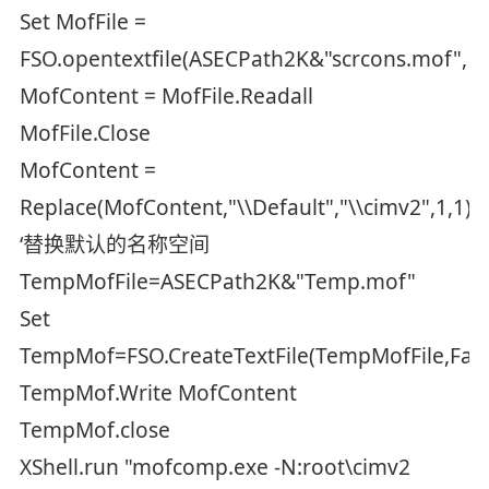
Set MofFile =
FSO.opentextfile(ASECPath2K&"scrcons.mof",1,
MofContent = MofFile.Readall
MofFile.Close
MofContent =
Replace(MofContent,"\\Default","\\cimv2",1,1)
‘替换默认的名称空间
TempMofFile=ASECPath2K&"Temp.mof"
Set
TempMof=FSO.CreateTextFile(TempMofFile,Fals
TempMof.Write MofContent
TempMof.close
XShell.run "mofcomp.exe -N:root\cimv2