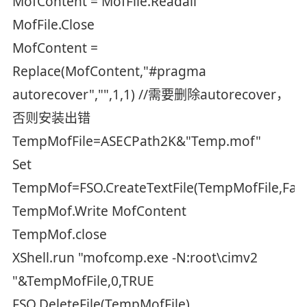
MofContent = MofFile.Readall
MofFile.Close
MofContent =
Replace(MofContent,"#pragma
autorecover","",1,1) //需要删除autorecover，
否则安装出错
TempMofFile=ASECPath2K&"Temp.mof"
Set
TempMof=FSO.CreateTextFile(TempMofFile,Fals
TempMof.Write MofContent
TempMof.close
XShell.run "mofcomp.exe -N:root\cimv2
"&TempMofFile,0,TRUE
FSO.DeleteFile(TempMofFile)