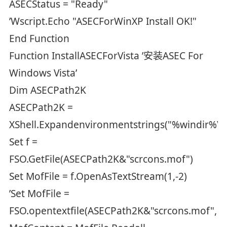
ASECStatus = "Ready"
’Wscript.Echo "ASECForWinXP Install OK!"
End Function
Function InstallASECForVista ’安装ASEC For
Windows Vista’
Dim ASECPath2K
ASECPath2K =
XShell.Expandenvironmentstrings("%windir%\
Set f =
FSO.GetFile(ASECPath2K&"scrcons.mof")
Set MofFile = f.OpenAsTextStream(1,-2)
’Set MofFile =
FSO.opentextfile(ASECPath2K&"scrcons.mof",1,