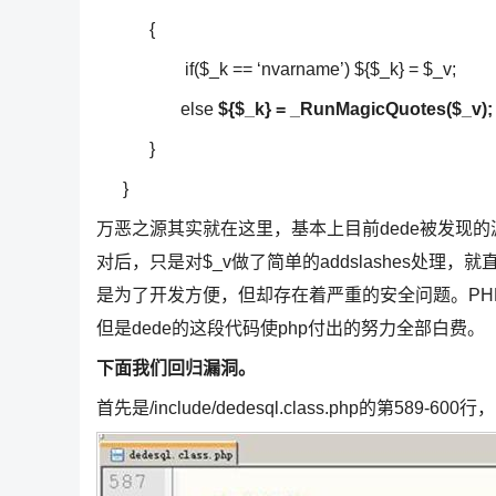
{
if($_k == ‘nvarname’) ${$_k} = $_v;
else
${$_k} = _RunMagicQuotes($_v);
}
}
万恶之源其实就在这里，基本上目前dede被发现
对后，只是对$_v做了简单的addslashes处理
是为了开发方便，但却存在着严重的安全问题。PHP在经
但是dede的这段代码使php付出的努力全部白费。
下面我们回归漏洞。
首先是/include/dedesql.class.php的第589-600行，