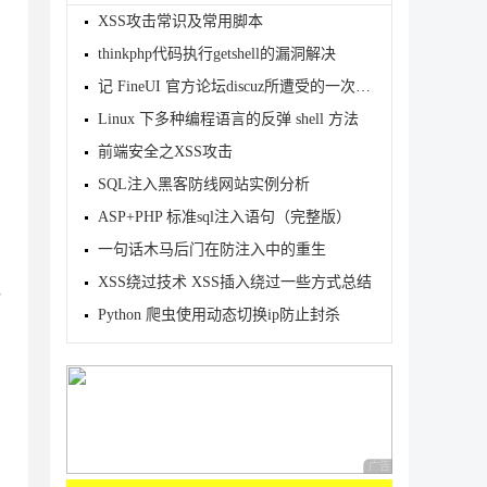
XSS攻击常识及常用脚本
thinkphp代码执行getshell的漏洞解决
记 FineUI 官方论坛discuz所遭受的一次真实网络攻击
Linux 下多种编程语言的反弹 shell 方法
前端安全之XSS攻击
SQL注入黑客防线网站实例分析
ASP+PHP 标准sql注入语句（完整版）
一句话木马后门在防注入中的重生
XSS绕过技术 XSS插入绕过一些方式总结
，
Python 爬虫使用动态切换ip防止封杀
广告 商业广告，理性