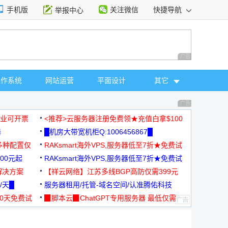
手机版
关注微信
快捷导航
举报中心
性选择
广告 商业广告，理
操作系统
网站运营
平面设计
其它
广告 商业广告，理
，企业可开票
<推荐>云服务器注册免费领★充值白拿$100
器
█机房大带宽机柜Q:1006456867█
多种配置仅
RAKsmart海外VPS,服务器低至7折★免费试
00元起
用★
RAKsmart海外VPS,服务器低至7折★免费试
解决方案
用★
【祥云网络】江苏多线BGP高防仅需399元
/天█
服务器租用/托管-域名空间/认准腾佑科技
30天免费试
▉脚本云▉ChatGPT专用服务器 最低仅需
19元/月