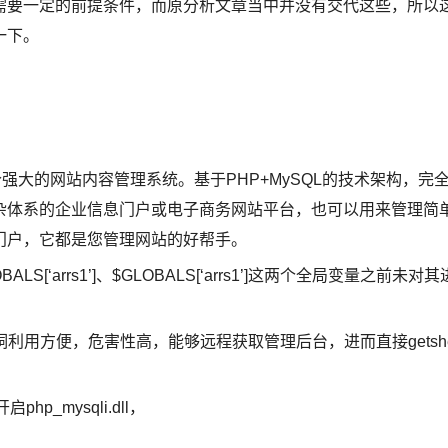
需要一定的前提条件，而原分析文章当中并没有交代这些，所以
一下。
个强大的网站内容管理系统。基于PHP+MySQL的技术架构，完
杂体系的企业信息门户或电子商务网站平台，也可以用来管理简
门户，它都是您管理网站的好帮手。
ALS[‘arrs1’]、$GLOBALS[‘arrs1’]这两个全局变量之前未对其
漏洞利用方便，危害性高，能够远程获取管理后台，进而直接getsh
启php_mysqli.dll，