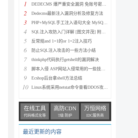
1
DEDECMS 爆严重安全漏洞 免账号密码直接进入后台
2
Dedecms最新注入漏洞分析及修复方法
3
PHP+MySQL手工注入语句大全 MySQL手工注入语句总结
4
SQL注入攻防入门详解 [图文并茂] 附示例下载
5
反常规and 1=1的or 1=2注入技巧
6
防止SQL注入攻击的一些方法小结
7
thinkphp代码执行getshell的漏洞解决
8
脚本入侵 ASP网站入侵常用的一些技巧分享
9
Ecshop后台拿shell方法总结
10
Linux系统采用netstat命令查看DDOS攻击的方法
在线工具
高防CDN
万恒网络
代码格式化等
T级 防护
IDC服务商
最近更新的内容