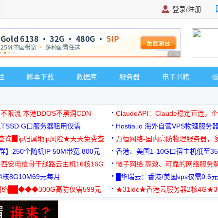
登录/注册
广告 商业广告，理
栏
脚本下载
数据库
服务器
电子书籍
 不限流 本港DDOS不黑洞CDN
ClaudeAPI：Claude稳定直连
G1TSSD G口服务器租用仅需
Hostia.io 海外自营VPS物理服务
可免费测试
址查询▉ip归属地ip风险★天天免费查
万恒网络-国内高防物理服务器，
】250个随机IP 50M带宽 800元
99元/月起
香港、美国1-10G口宿主机低至35
-西安电信骨干线路云主机16核16G
微子网络 高效、可靠的网络服务
核8G10M69元每月
█华瑞云：香港/美国vps仅需0.6元
络██◆◆◆300G高防仅需599元
★31idc★香港云服务器2核4G★
用◆