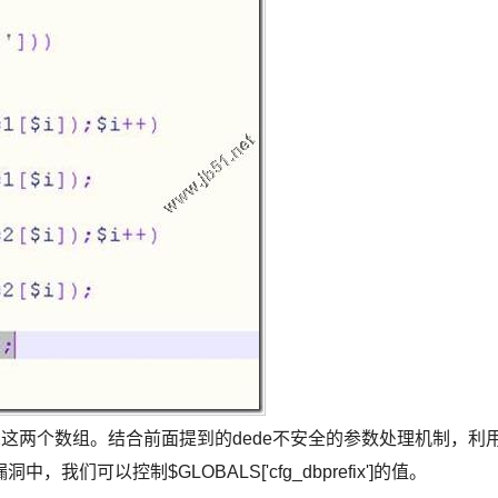
rs2这两个数组。结合前面提到的dede不安全的参数处理机制，利
可以控制$GLOBALS['cfg_dbprefix']的值。