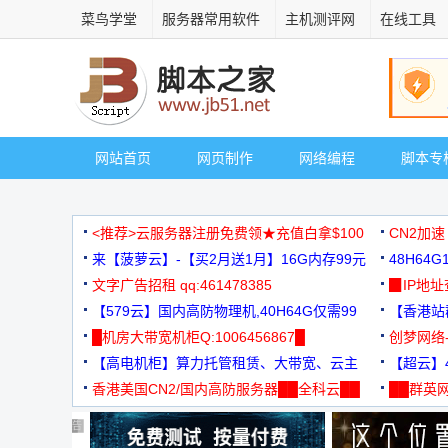
菜鸟学堂
服务器常用软件
主机测评网
在线工具
网站首页
网页制作
网络编程
脚本专
<推荐>云服务器注册免费领★充值白拿$100
CN2加速
来【菠萝云】-【买2月送1月】16G内存99元
48H64
文字广告招租 qq:461478385
3000+
▉IP地
【579云】国内高防物理机,40H64G仅需99
【香港站群
元
█机房大带宽机柜Q:1006456867█
创梦网络
【高电机柜】算力托管租赁、大带宽、云主
88元/月
【超云】4
机
香港美国CN2/国内高防服务器██全科云██
██群英网
◆◆◆
广告 商业广告，理性选择
广告 商业广告，理性选择
广告 商业广告，理性选择