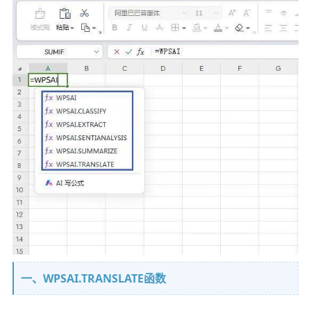
一、WPSAI.TRANSLATE函数