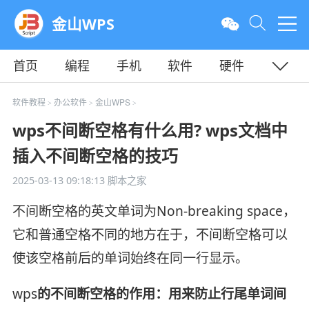
金山WPS
首页
编程
手机
软件
硬件
教程
平面
服务器
软件教程
办公软件
金山WPS
>
>
>
wps不间断空格有什么用? wps文档中
插入不间断空格的技巧
2025-03-13 09:18:13
脚本之家
不间断空格的英文单词为Non-breaking space，
它和普通空格不同的地方在于，不间断空格可以
使该空格前后的单词始终在同一行显示。
wps
的不间断空格的作用：用来防止行尾单词间