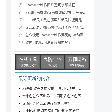
5
Photoshop制作图片透明水印教程
6
PS如何画虚线?ps画虚线最详细最完美教程
7
PS中标尺工具在哪里？标尺快捷键是什么？
8
ps怎么改变图片颜色?ps改变图片颜色教程
9
怎么使用Photoshop制作漂亮的Gif动画图片
10
教你用PS如何沿着圆圈内写字
在线工具
高防CDN
万恒网络
代码格式化等
T级 防护
IDC服务商
最近更新的内容
PS基础教程之橡皮擦工具组和填充工具组使用知识
ps涂色怎么不出界? PS圆形多色上色不画出界的三种技巧
ps通道选区怎么进行布尔运算?
PS制作红星闪闪照中国gif动态图教程详解