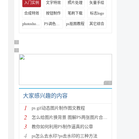
入门实例
文字特效
照片处理
矢量手绘
合成特效
按钮制作
笔刷下载
标志logo
photoshop视频教程
PS调色教程
ps抠图教程
其它综合
广告 商业广告，理性选择
广告 商业广告，理性选择
广告 商业广告，理性
大家感兴趣的内容
1
ps gif动态图片制作图文教程
2
怎么给图片换背景 图解PS两张图片合成一张的技巧
3
教你如何利用PS制作逼真的公章
4
ps怎么去水印?ps去水印的三种方法