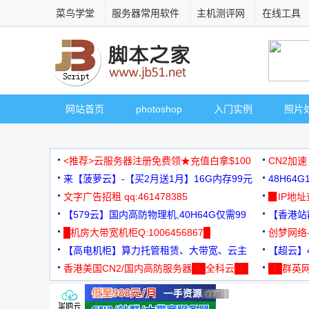
菜鸟学堂
服务器常用软件
主机测评网
在线工具
网站首页
photoshop
入门实例
照片
<推荐>云服务器注册免费领★充值白拿$100
CN2加速
来【菠萝云】-【买2月送1月】16G内存99元
48H64
文字广告招租 qq:461478385
3000+
▉IP地
【579云】国内高防物理机,40H64G仅需99
【香港站群
元
█机房大带宽机柜Q:1006456867█
创梦网络
【高电机柜】算力托管租赁、大带宽、云主
88元/月
【超云】4
机
香港美国CN2/国内高防服务器██全科云██
██群英网
◆◆◆
广告 商业广告，理性选择
广告 商业广告，理性选择
广告 商业广告，理性选择
广告 商业广告，理性选择