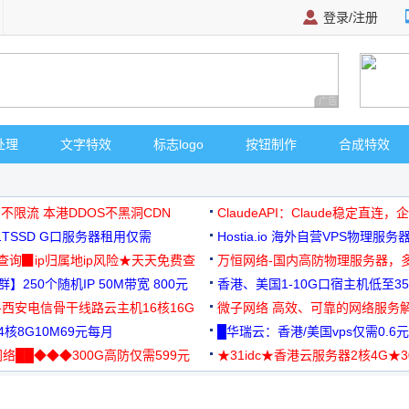
登录/注册
广告 商业广告，理
处理
文字特效
标志logo
按钮制作
合成特效
 不限流 本港DDOS不黑洞CDN
ClaudeAPI：Claude稳定直连
G1TSSD G口服务器租用仅需
Hostia.io 海外自营VPS物理服务
可免费测试
址查询▉ip归属地ip风险★天天免费查
万恒网络-国内高防物理服务器，
】250个随机IP 50M带宽 800元
99元/月起
香港、美国1-10G口宿主机低至35
-西安电信骨干线路云主机16核16G
微子网络 高效、可靠的网络服务
核8G10M69元每月
█华瑞云：香港/美国vps仅需0.6元
络██◆◆◆300G高防仅需599元
★31idc★香港云服务器2核4G★
用◆