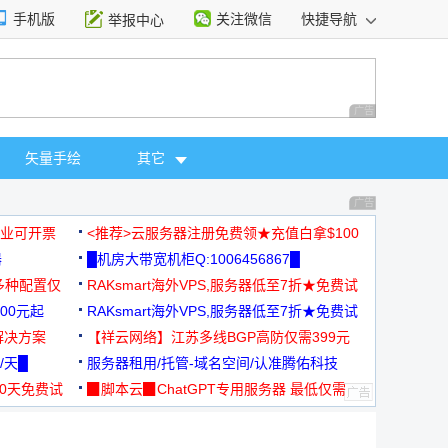
手机版
关注微信
快捷导航
举报中心
性选择
广告 商业广告，理
矢量手绘
其它
广告 商业广告，理
，企业可开票
<推荐>云服务器注册免费领★充值白拿$100
器
█机房大带宽机柜Q:1006456867█
多种配置仅
RAKsmart海外VPS,服务器低至7折★免费试
00元起
用★
RAKsmart海外VPS,服务器低至7折★免费试
解决方案
用★
【祥云网络】江苏多线BGP高防仅需399元
/天█
服务器租用/托管-域名空间/认准腾佑科技
30天免费试
▉脚本云▉ChatGPT专用服务器 最低仅需
19元/月