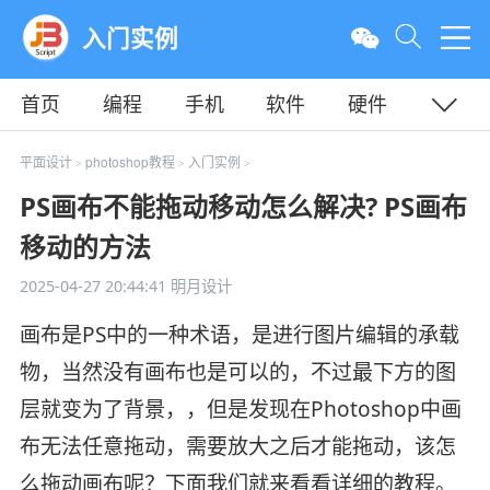
入门实例
首页
编程
手机
软件
硬件
教程
平面
服务器
平面设计
photoshop教程
入门实例
>
>
>
PS画布不能拖动移动怎么解决? PS画布
移动的方法
2025-04-27 20:44:41
明月设计
画布是PS中的一种术语，是进行图片编辑的承载
物，当然没有画布也是可以的，不过最下方的图
层就变为了背景，，但是发现在Photoshop中画
布无法任意拖动，需要放大之后才能拖动，该怎
么拖动画布呢？下面我们就来看看详细的教程。