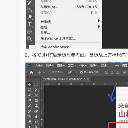
2、按“Ctrl+R”显示标尺参考线，鼠标从上方标