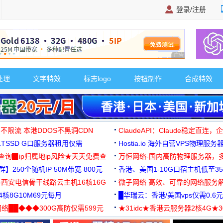
登录/注册
广告 商业广告，理
处理
文字特效
标志logo
按钮制作
合成特效
 不限流 本港DDOS不黑洞CDN
ClaudeAPI：Claude稳定直连
G1TSSD G口服务器租用仅需
Hostia.io 海外自营VPS物理服务
可免费测试
址查询▉ip归属地ip风险★天天免费查
万恒网络-国内高防物理服务器，
】250个随机IP 50M带宽 800元
99元/月起
香港、美国1-10G口宿主机低至35
-西安电信骨干线路云主机16核16G
微子网络 高效、可靠的网络服务
核8G10M69元每月
█华瑞云：香港/美国vps仅需0.6元
络██◆◆◆300G高防仅需599元
★31idc★香港云服务器2核4G★
用◆