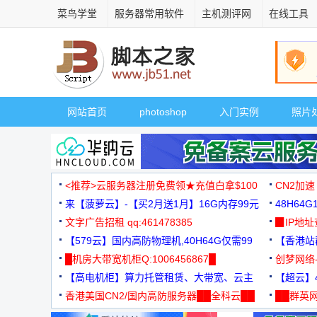
菜鸟学堂
服务器常用软件
主机测评网
在线工具
网站首页
photoshop
入门实例
照片
<推荐>云服务器注册免费领★充值白拿$100
CN2加速
来【菠萝云】-【买2月送1月】16G内存99元
48H64
文字广告招租 qq:461478385
3000+
▉IP地
【579云】国内高防物理机,40H64G仅需99
【香港站群
元
█机房大带宽机柜Q:1006456867█
创梦网络
【高电机柜】算力托管租赁、大带宽、云主
88元/月
【超云】4
机
香港美国CN2/国内高防服务器██全科云██
██群英网
◆◆◆