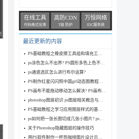
在线工具
高防CDN
万恒网络
代码格式化等
T级 防护
IDC服务商
最近更新的内容
PS基础教程之橡皮擦工具组和填充工具组使用知识
ps涂色怎么不出界? PS圆形多色上色不画出界的三种技巧
ps通道选区怎么进行布尔运算?
PS制作红星闪闪照中国gif动态图教程详解
PS画布不能拖动移动怎么解决? PS画布移动的方法
photoshop图层初识 ps图层相关概念与基本操作
PS基础教程之学习应用图层样式的基本方法
ps如何把一张长图切成几张小图片? ps把长图切成短图的
关于Photoshop隐藏图层的操作技巧
用PS软件制作一杯热咖啡图片设计示例教程