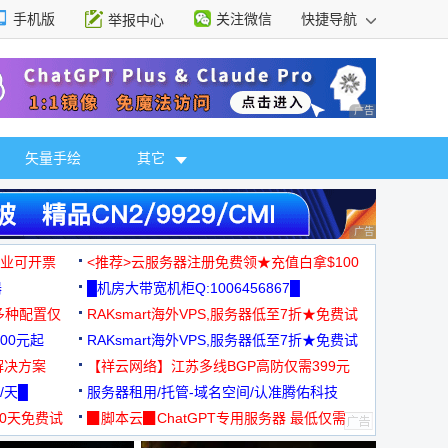
手机版
关注微信
快捷导航
举报中心
性选择
广告 商业广告，理
矢量手绘
其它
广告 商业广告，理
，企业可开票
<推荐>云服务器注册免费领★充值白拿$100
器
█机房大带宽机柜Q:1006456867█
多种配置仅
RAKsmart海外VPS,服务器低至7折★免费试
00元起
用★
RAKsmart海外VPS,服务器低至7折★免费试
解决方案
用★
【祥云网络】江苏多线BGP高防仅需399元
/天█
服务器租用/托管-域名空间/认准腾佑科技
30天免费试
▉脚本云▉ChatGPT专用服务器 最低仅需
19元/月