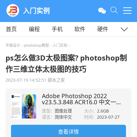
入门实例
首页
编程
手机
软件
硬件
教程
平面
服务器
平面设计
photoshop教程
入门实例
>
>
>
ps怎么做3D太极图案? photoshop制
作三维立体太极图的技巧
2023-07-19 14:52:51
脚本之家
Adobe Photoshop 2022
v23.5.3.848 ACR16.0 中文一键
安装破解版(附使用教程) X64
类型：
图像处理
大小：
2.6GB
语言：
简体中文
时间：
2023-07-27
查看详情