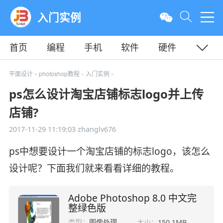
入门实例
首页
编程
手机
软件
硬件
教程
平面
服务器
平面设计
photoshop教程
入门实例
>
>
>
ps怎么设计淘宝店铺标志logo并上传
店铺?
2017-11-29 11:19:03
zhanglv676
ps中想要设计一个淘宝店铺的标志logo，该怎么
设计呢？下面我们就来看看详细的教程。
Adobe Photoshop 8.0 中文完
整绿色版
类型：
图像处理
大小：
150.1MB