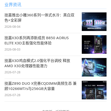
业界资讯
技嘉推出小雕360系列一体式水冷：黑白双
色+全彩屏
2026-08-04
技嘉X3D系列再添新成员 B850 AORUS
ELITE X3D主板强化性能体验
2026-08-03
技嘉X3D鸡血模式2.0强化平台调校 释放
AMD X3D处理器性能潜力
2026-07-28
技嘉Z890 DUO X完善CQDIMM高频生态 兼
顾10266MT/s与256GB大容量
2026-07-28