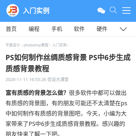
入门实例
首页
编程
手机
软件
硬件
教程
平面
服务器
平面设计
photoshop教程
入门实例
>
>
>
PS如何制作丝绸质感背景 PS中6步生成
质感背景教程
2020-11-11 16:55:26
优设大课堂
富有质感的背景怎么做？
很多软件中都可以做出
有质感的背景图，有的朋友可能还不太清楚在ps
中如何制作有质感的背景图吧，今天，小编为大
家带来了PS中6步生成质感背景教程。感兴趣的
朋友快来了解一下吧。