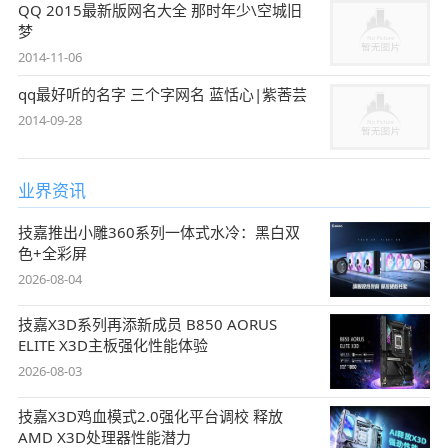
QQ 2015最新版网名大全 那时年少\空城旧
梦
2014-11-06
qq最好听的名字 三个字网名 蓝恬心|紫莕芸
2014-09-28
业界资讯
技嘉推出小雕360系列一体式水冷：黑白双
色+全彩屏
2026-08-04
技嘉X3D系列再添新成员 B850 AORUS
ELITE X3D主板强化性能体验
2026-08-03
技嘉X3D鸡血模式2.0强化平台调校 释放
AMD X3D处理器性能潜力