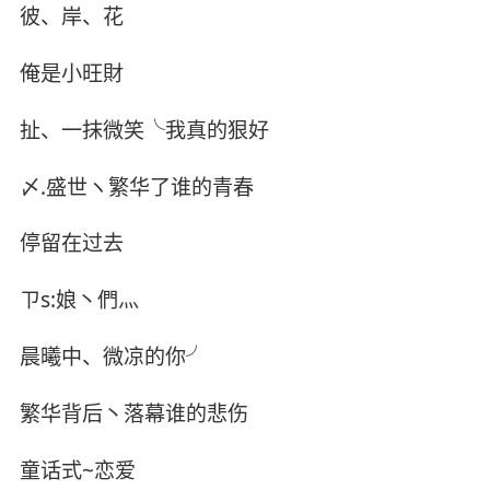
彼、岸、花
俺是小旺財
扯、一抹微笑╰我真的狠好
〆.盛世ヽ繁华了谁的青春
停留在过去
ㄗs:娘丶們灬
晨曦中、微凉的你╯
繁华背后丶落幕谁的悲伤
童话式~恋爱