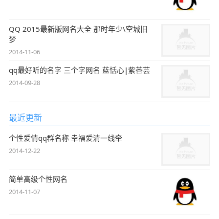
QQ 2015最新版网名大全 那时年少\空城旧
梦
2014-11-06
qq最好听的名字 三个字网名 蓝恬心|紫莕芸
2014-09-28
最近更新
个性爱情qq群名称 幸福爱清一线牵
2014-12-22
简单高级个性网名
2014-11-07