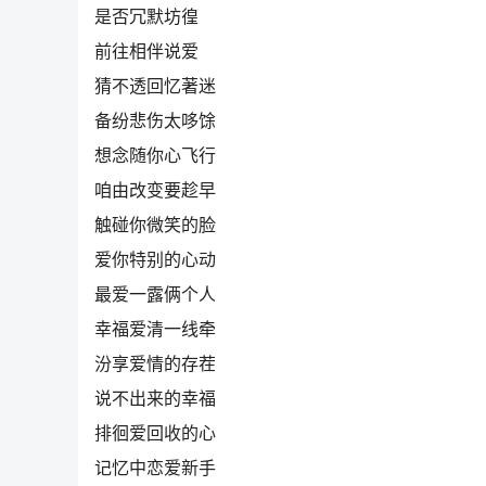
是否冗默坊徨
前往相伴说爱
猜不透回忆著迷
备纷悲伤太哆馀
想念随你心飞行
咱由改变要趁早
触碰你微笑的脸
爱你特别的心动
最爱一露俩个人
幸福爱清一线牵
汾享爱情的存茬
说不出来的幸福
排徊爱回收的心
记忆中恋爱新手