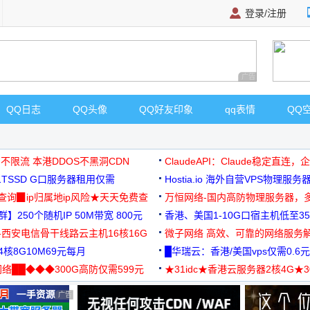
登录/注册
广告 商业广告，理
QQ日志
QQ头像
QQ好友印象
qq表情
QQ
 不限流 本港DDOS不黑洞CDN
ClaudeAPI：Claude稳定直连
G1TSSD G口服务器租用仅需
Hostia.io 海外自营VPS物理服务
可免费测试
址查询▉ip归属地ip风险★天天免费查
万恒网络-国内高防物理服务器，
】250个随机IP 50M带宽 800元
99元/月起
香港、美国1-10G口宿主机低至35
-西安电信骨干线路云主机16核16G
微子网络 高效、可靠的网络服务
核8G10M69元每月
█华瑞云：香港/美国vps仅需0.6元
络██◆◆◆300G高防仅需599元
★31idc★香港云服务器2核4G★
用◆
广告 商业广告，理性选择