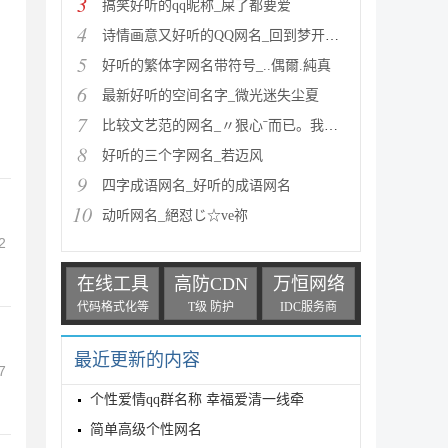
3
搞笑好听的qq昵称_屎了都要爱
4
诗情画意又好听的QQ网名_回到梦开始的地方
5
好听的繁体字网名带符号_..偶爾.純真
6
最新好听的空间名字_微光迷失尘夏
7
比较文艺范的网名_〃狠心ˉ而已。我也会.ゞ
8
好听的三个字网名_若迈风
9
四字成语网名_好听的成语网名
10
动听网名_絕怼じ☆ve祢
2
在线工具
高防CDN
万恒网络
代码格式化等
T级 防护
IDC服务商
最近更新的内容
7
个性爱情qq群名称 幸福爱清一线牵
简单高级个性网名