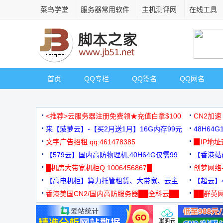
菜鸟学堂
服务器常用软件
主机测评网
在线工具
首页
QQ专栏
QQ签名
QQ网名
<推荐>云服务器注册免费领★充值白拿$100
CN2加速
来【菠萝云】-【买2月送1月】16G内存99元
48H64
文字广告招租 qq:461478385
3000+
▉IP地
【579云】国内高防物理机,40H64G仅需99
【香港站群
元
█机房大带宽机柜Q:1006456867█
创梦网络
【高电机柜】算力托管租赁、大带宽、云主
88元/月
【超云】4
机
香港美国CN2/国内高防服务器██全科云██
██群英网
◆◆◆