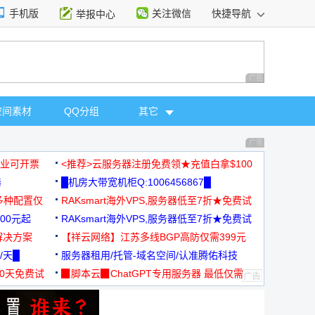
手机版
关注微信
快捷导航
举报中心
性选择
广告 商业广告，理
空间素材
QQ分组
其它
广告 商业广告，理
，企业可开票
<推荐>云服务器注册免费领★充值白拿$100
器
█机房大带宽机柜Q:1006456867█
多种配置仅
RAKsmart海外VPS,服务器低至7折★免费试
00元起
用★
RAKsmart海外VPS,服务器低至7折★免费试
解决方案
用★
【祥云网络】江苏多线BGP高防仅需399元
/天█
服务器租用/托管-域名空间/认准腾佑科技
30天免费试
▉脚本云▉ChatGPT专用服务器 最低仅需
19元/月