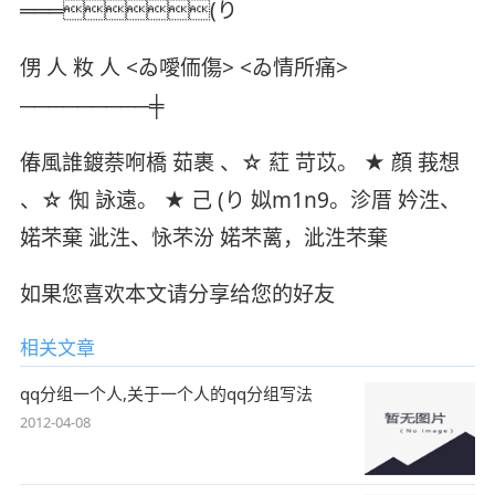
═══(り
侽 人 籹 人 <ゐ噯侕傷> <ゐ情所痛>
─────────╪
偆風誰鍍萘哬橋 茹裹 、☆ 葒 苛苡。 ★ 顔 莪想
、☆ 倁 詠遠。 ★ 己 (り 姒m1n9。沴厝 妗泩、
婼芣棄 泚泩、怺芣汾 婼芣蓠，泚泩芣棄
如果您喜欢本文请分享给您的好友
相关文章
qq分组一个人,关于一个人的qq分组写法
2012-04-08