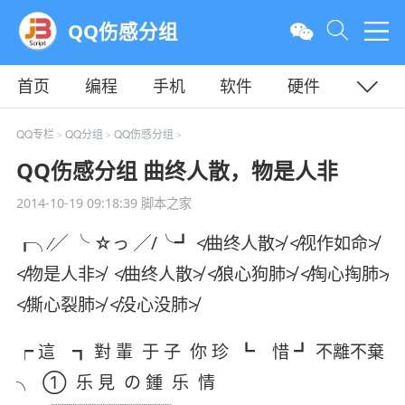
QQ伤感分组
首页
编程
手机
软件
硬件
教程
平面
服务器
QQ专栏
QQ分组
QQ伤感分组
>
>
>
QQ伤感分组 曲终人散，物是人非
2014-10-19 09:18:39
脚本之家
┎╮∕╱ ╰ ☆っ ╱/╰┛ ≮曲终人散≯ ≮视作如命≯
≮物是人非≯ ≮曲终人散≯ ≮狼心狗肺≯ ≮掏心掏肺≯
≮撕心裂肺≯ ≮没心没肺≯
┍ 這 ┓ 對 輩 于 子 你 珍 ┗ 惜 ┛ 不離不棄
╮ ① 乐 見 の 鍾 乐 情