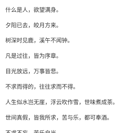
什么是人，欲望满身。
夕阳已去，皎月方来。
树深时见鹿，溪午不闻钟。
凡是过往，皆为序章。
目光放远，万事皆悲。
不求而得的，往往求而不得。
人生似水岂无崖，浮云吹作雪，世味煮成茶。
世间真假，皆我所求，苦与乐，都可奉酒。
不求不妄，苦乐自当。