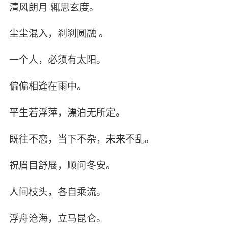
清风朗月 辄思玄度。
尘尘混入，刹刹圆融 。
一个人，必须有太阳。
偏偏相逢在雨中。
平生若浮萍，漂泊无所定。
既往不恋，当下不杂，未来不乱。
祝眉目舒展，顺问冬安。
人间枝头，各自乘流。
浮舟沧海，立马昆仑。