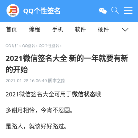
QQ个性签名
首页
编程
手机
软件
硬件
教程
平面
服务器
QQ专栏
QQ签名
QQ个性签名
>
>
>
2021微信签名大全 新的一年就要有新
的开始
2021-01-28 16:06:49
脚本之家
2021微信签名大全可用于
微信状态
哦
多谢月相怜，今宵不忍圆。
是路人，就该好好路过。