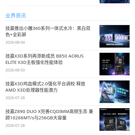
业界资讯
技嘉推出小雕360系列一体式水冷：黑白双
色+全彩屏
2026-08-04
技嘉X3D系列再添新成员 B850 AORUS
ELITE X3D主板强化性能体验
2026-08-03
技嘉X3D鸡血模式2.0强化平台调校 释放
AMD X3D处理器性能潜力
2026-07-28
技嘉Z890 DUO X完善CQDIMM高频生态 兼
顾10266MT/s与256GB大容量
2026-07-28