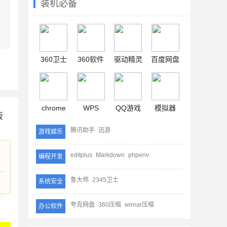
装机必备
360卫士
360软件
驱动精灵
百度网盘
chrome
WPS
QQ游戏
模拟器
版
腾讯助手
迅游
游戏娱乐
editplus
Markdown
phpenv
编程开发
鲁大师
2345卫士
系统安全
夸克网盘
360压缩
winrar压缩
办公软件