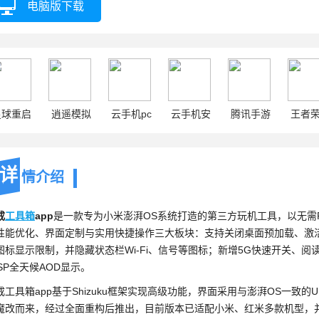
电脑版下载
星球重启
逍遥模拟
云手机pc
云手机安
腾讯手游
王者
器
卓
助手
详
情介绍
戒
工具箱
app
是一款专为小米澎湃OS系统打造的第三方玩机工具，以无需
性能优化、界面定制与实用快捷操作三大板块：支持关闭桌面预加载、激活
图标显示限制，并隐藏状态栏Wi-Fi、信号等图标；新增5G快速开关、
5SP全天候AOD显示。
戒工具箱app基于Shizuku框架实现高级功能，界面采用与澎湃OS一致
魔改而来，经过全面重构后推出，目前版本已适配小米、红米多款机型，