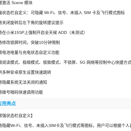
激活 Scene 模块
强状态栏自定义：可隐藏 Wi-Fi、信号、未插入 SIM 卡及飞行模式图标
持关闭旋转后左下角的旋转建议提示
持在小米15SP上强制开启全天候 AOD（未测试）
持修改锁屏时间，突破10分钟限制
增电池电量与充电状态自定义功能
增阅读模式、极暗模式、极致模式、不锁屏、5G 网络等控制中心快捷方
供多种安卓原生设置快速跳转
持隐藏系统无法关闭的通知
持拨号暗码快速调用功能
应用亮点
增强状态栏自定义】
持隐藏Wi-Fi、信号、未插入SIM卡及飞行模式等图标，用户可以根据个