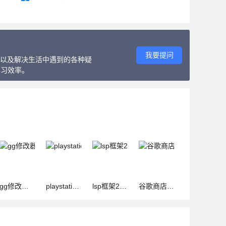
我要提问
教程以及解决生活中遇到的各种疑
学习效率。
gg修改器中文版(定制修改应用神器) v101.1安卓版
playstation(PS应用游戏商店) v26.5.0 安卓版
lsp框架2025最新版(LSPosed) v1.11.0 安卓版
谷歌商店(Google Play Store)官方最新版 v51.3.25-24 安卓版