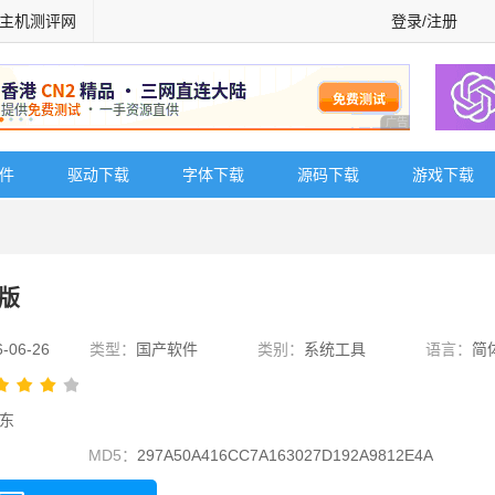
主机测评网
登录/注册
广告 商业广告，理
软件
驱动下载
字体下载
源码下载
游戏下载
卓版
6-06-26
类型：
国产软件
类别：
系统工具
语言：
简
东
MD5：
297A50A416CC7A163027D192A9812E4A