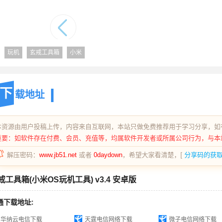
玩机
玄戒工具箱
小米
下
载地址
本资源由用户投稿上传，内容来自互联网，本站只做免费推荐用于学习分享，如
重要：如软件存在付费、会员、充值等，均属软件开发者或所属公司行为，与本
解压密码：
www.jb51.net
或者
0daydown
，希望大家看清楚，[
分享码的获
戒工具箱(小米OS玩机工具) v3.4 安卓版
通下载地址:
华纳云电信下载
天霆电信网络下载
微子电信网络下载