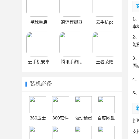
1
星球重启
逍遥模拟器
云手机pc
本
2
能
3
云手机安卓
腾讯手游助
王者荣耀
面
手
4
装机必备
5
360卫士
360软件
驱动精灵
百度网盘
新
支