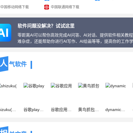
中国移动网络下载
中国联通网络下载
软件问题没解决？试试这里
零距离AI可以帮你高效完成AI问答、AI对话、提供软件相关
难杂症，还能帮助你进行AI写作、AI绘画等等，提高你的工作
人
气软件
u(手机开源软件) v13.7.0 安卓版
谷歌play服务框架(Google Play) v26.23.34 官方安卓版
谷歌应用商店(Google Play Store) v51.3.25-24 官方安卓版
黄鸟抓包(抓包工具) v3.1.2 安卓版
dynamicSpot(模拟灵动岛工具) v2.01 安卓版