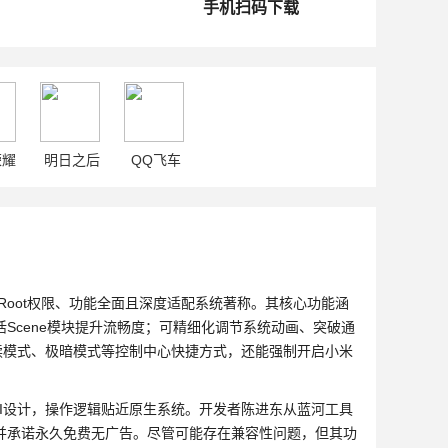
手机扫码下载
荣耀
明日之后
QQ飞车
Root权限、功能全面且深度适配系统著称。其核心功能涵
Scene模块提升流畅度；可精细化调节系统动画、突破通
阅读模式、极暗模式等控制中心快捷方式，还能强制开启小米
的UI设计，操作逻辑贴近原生系统。开发者陈进东从蓝河工具
并承诺永久免费无广告。尽管可能存在兼容性问题，但其功