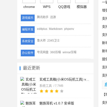
一键
chrome
WPS
QQ游戏
模拟器
增
腾讯助手
迅游
游戏娱乐
支
支
editplus
Markdown
phpenv
编程开发
支
鲁大师
2345卫士
系统安全
新
新
夸克网盘
360压缩
winrar压缩
办公软件
提
支
最近更新
支
玄戒工具箱(小米OS玩机工具) v3.4 安卓版
系统工具
/ 7.7MB
【
支
魅族耳机 v1.0.7 安卓版