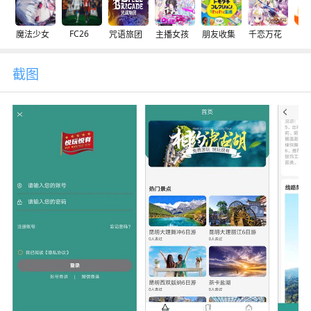
FC26
魔法少女
咒语旅团
主播女孩
朋友收集
千恋万花
交
截图